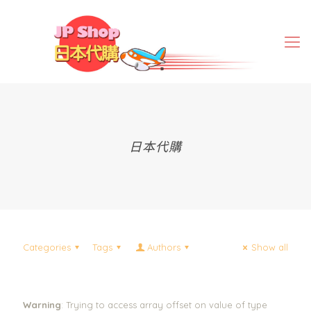
日本代購
Categories
Tags
Authors
Show all
Warning
: Trying to access array offset on value of type