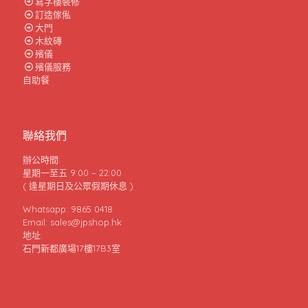
寫字樓裝修
訂造傢俬
大門
木紋磚
殯儀
殯儀服務
自助餐
聯絡我們
辦公時間:
星期一至五 9:00 – 22:00
( 逢星期日及公眾假期休息 )
Whatsapp: 9865 0418
Email: sales@jpshop.hk
地址:
石門新都廣場17樓17B3室