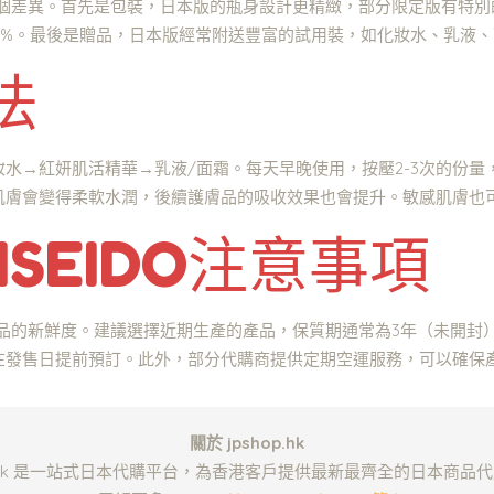
版有幾個差異。首先是包裝，日本版的瓶身設計更精緻，部分限定版有特
30%。最後是贈品，日本版經常附送豐富的試用裝，如化妝水、乳液
法
水→紅妍肌活精華→乳液/面霜。每天早晚使用，按壓2-3次的份量
肌膚會變得柔軟水潤，後續護膚品的吸收效果也會提升。敏感肌膚也
ISEIDO注意事項
認產品的新鮮度。建議選擇近期生產的產品，保質期通常為3年（未開封
在發售日提前預訂。此外，部分代購商提供定期空運服務，可以確保
關於 jpshop.hk
op.hk 是一站式日本代購平台，為香港客戶提供最新最齊全的日本商品