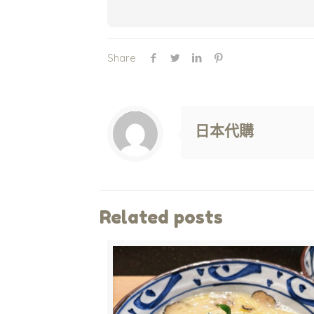
Share
Warning
: Trying to access array offset on value of type null in
/www/wwwroot/jpshop.hk/wp-content/themes/betheme/includes/content-single.php
on line
286
日本代購
Related posts