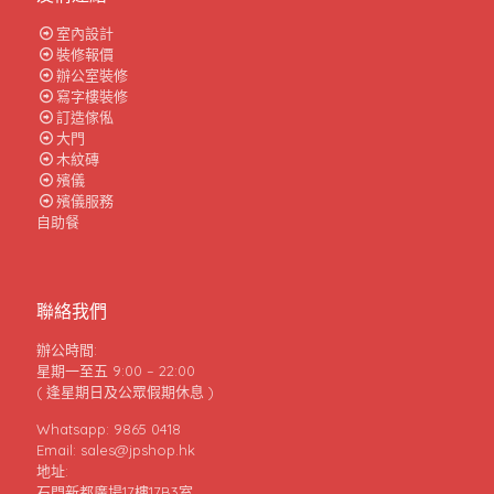
室內設計
裝修報價
辦公室裝修
寫字樓裝修
訂造傢俬
大門
木紋磚
殯儀
殯儀服務
自助餐
聯絡我們
辦公時間:
星期一至五 9:00 – 22:00
( 逢星期日及公眾假期休息 )
Whatsapp: 9865 0418
Email: sales@jpshop.hk
地址:
石門新都廣場17樓17B3室