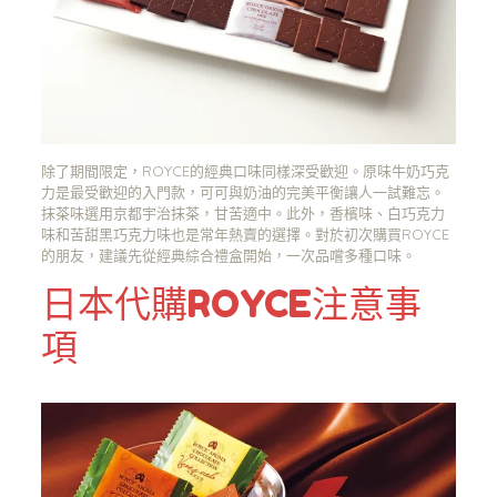
除了期間限定，ROYCE的經典口味同樣深受歡迎。原味牛奶巧克
力是最受歡迎的入門款，可可與奶油的完美平衡讓人一試難忘。
抹茶味選用京都宇治抹茶，甘苦適中。此外，香檳味、白巧克力
味和苦甜黑巧克力味也是常年熱賣的選擇。對於初次購買ROYCE
的朋友，建議先從經典綜合禮盒開始，一次品嚐多種口味。
日本代購ROYCE注意事
項