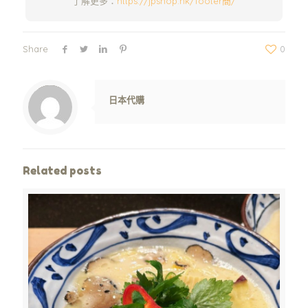
了解更多：
https://jpshop.hk/footer簡/
Share
0
Warning
: Trying to access array offset on value of type null in
/www/wwwroot/jpshop.hk/wp-content/themes/betheme/includes/content-single.php
on line
286
日本代購
Related posts