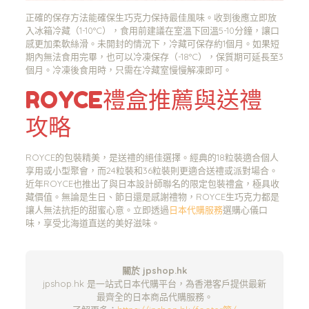
正確的保存方法能確保生巧克力保持最佳風味。收到後應立即放
入冰箱冷藏（1-10°C），食用前建議在室溫下回溫5-10分鐘，讓口
感更加柔軟絲滑。未開封的情況下，冷藏可保存約1個月。如果短
期內無法食用完畢，也可以冷凍保存（-18°C），保質期可延長至3
個月。冷凍後食用時，只需在冷藏室慢慢解凍即可。
ROYCE禮盒推薦與送禮
攻略
ROYCE的包裝精美，是送禮的絕佳選擇。經典的18粒裝適合個人
享用或小型聚會，而24粒裝和36粒裝則更適合送禮或派對場合。
近年ROYCE也推出了與日本設計師聯名的限定包裝禮盒，極具收
藏價值。無論是生日、節日還是感謝禮物，ROYCE生巧克力都是
讓人無法抗拒的甜蜜心意。立即透過
日本代購服務
選購心儀口
味，享受北海道直送的美好滋味。
關於 jpshop.hk
jpshop.hk 是一站式日本代購平台，為香港客戶提供最新
最齊全的日本商品代購服務。