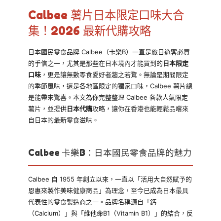
Calbee 薯片日本限定口味大合
集！2026 最新代購攻略
日本國民零食品牌 Calbee（卡樂B）一直是旅日遊客必買
的手信之一，尤其是那些在日本境內才能買到的
日本限定
口味
，更是讓無數零食愛好者趨之若鶩。無論是期間限定
的季節風味，還是各地區限定的獨家口味，Calbee 薯片總
是能帶來驚喜。本文為你完整整理 Calbee 各款人氣限定
薯片，並提供
日本代購
攻略，讓你在香港也能輕鬆品嚐來
自日本的最新零食滋味。
Calbee 卡樂B：日本國民零食品牌的魅力
Calbee 自 1955 年創立以來，一直以「活用大自然賦予的
恩惠來製作美味健康商品」為理念，至今已成為日本最具
代表性的零食製造商之一。品牌名稱源自「鈣
（Calcium）」與「維他命B1（Vitamin B1）」的結合，反