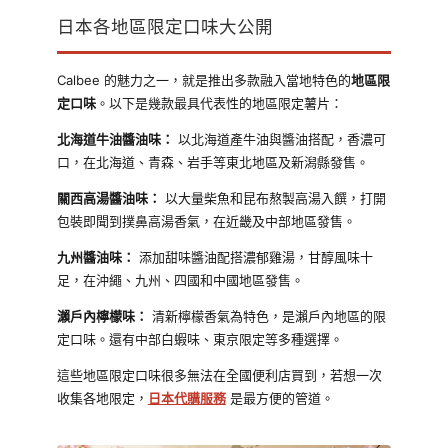
日本各地區限定口味大公開
Calbee 的魅力之一，就是推出多款融入當地特色的
地區限
定口味
。以下是幾款最具代表性的地區限定薯片：
北海道牛油醬油味：
以北海道產牛油與醬油搭配，香濃可
口，在北海道、青森、岩手等東北地區及新潟縣發售。
關西高湯醬油味：
以大量柴魚和昆布熬製高湯入饌，打開
包裝即聞到撲鼻高湯香氣，在近畿及中部地區發售。
九州醬油味：
添加甜味醬油配搭濃郁雞湯，甘醇風味十
足，在沖繩、九州、四國和中國地區發售。
瀨戶內檸檬味：
清新檸檬香氣為特色，是瀨戶內地區的限
定口味。還有中部白蝦味、東京限定等多種選擇。
這些地區限定口味很多無法在全國便利店買到，若想一次
收集各地限定，
日本代購服務
是最方便的管道。