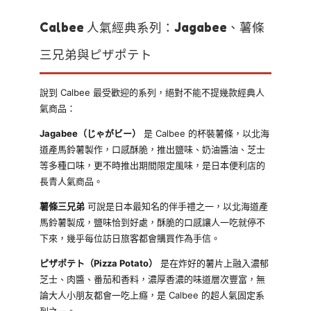
Calbee 人氣經典系列：Jagabee、薯條
三兄弟與ピザポテト
說到 Calbee 最受歡迎的系列，絕對不能不提幾款經典人
氣商品：
Jagabee（じゃがビー）
是 Calbee 的杯裝薯條，以北海
道產馬鈴薯製作，口感酥脆，推出鹽味、奶油醬油、芝士
等多種口味，更不時推出期間限定風味，是日本便利店的
長青人氣商品。
薯條三兄弟
可說是日本最知名的伴手禮之一，以北海道產
馬鈴薯製成，鹽味恰到好處，酥脆的口感讓人一吃就停不
下來，幾乎每位訪日旅客都會購買作為手信。
ピザポテト（Pizza Potato）
是在炸好的薯片上融入濃郁
芝士、肉醬、番茄和香料，濃厚香濃的味道層次豐富，無
論大人小朋友都會一吃上癮，是 Calbee 的超人氣固定系
列之一。