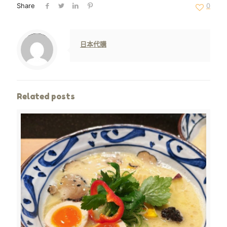
Share
0
Warning
: Trying to access array offset on value of type null in
/www/wwwroot/jpshop.hk/wp-content/themes/betheme/includes/content-single.php
on line
286
日本代購
Related posts