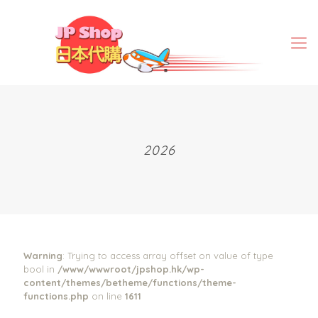
2026
Warning
: Trying to access array offset on value of type
bool in
/www/wwwroot/jpshop.hk/wp-
content/themes/betheme/functions/theme-
functions.php
on line
1611