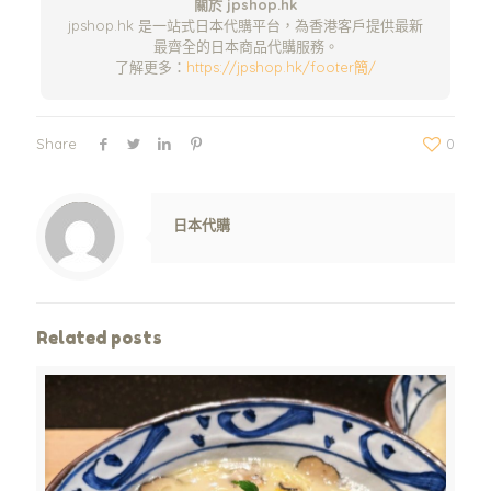
關於 jpshop.hk
jpshop.hk 是一站式日本代購平台，為香港客戶提供最新
最齊全的日本商品代購服務。
了解更多：
https://jpshop.hk/footer簡/
Share
0
Warning
: Trying to access array offset on value of type null in
/www/wwwroot/jpshop.hk/wp-content/themes/betheme/includes/content-single.php
on line
286
日本代購
Related posts