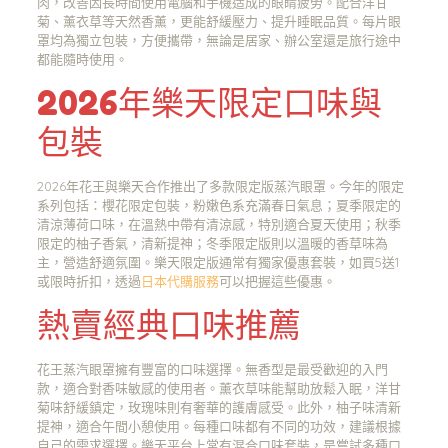
肉，改善因長時間使用電腦和手機造成的眼睛疲勞。配合洋甘
菊、薰衣草等天然香薰，更能舒緩壓力、提升睡眠品質。每片眼
罩均為獨立包裝，方便攜帶，無論是居家、辦公室還是旅行途中
都能隨時使用。
2026年樂天限定口味與
包裝
2026年花王與樂天合作推出了多款限定版蒸汽眼罩。今年的限定
系列包括：櫻花限定包裝，粉嫩色系充滿春日氣息；夏季限定的
清涼薄荷口味，在溫熱中帶有清涼感，特別適合夏天使用；秋季
限定的柚子香氣，清新提神；冬季限定版則以溫暖的香草味為
主，營造舒適氛圍。樂天限定版通常有獨家優惠套裝，如買5送1
或限時折扣，透過
日本代購服務
可以把握這些優惠。
熱賣經典口味推薦
花王蒸汽眼罩擁有豐富的口味選擇。無香型是最受歡迎的入門
款，適合對香味敏感的使用者。薰衣草味能幫助放鬆入眠，洋甘
菊味舒緩鎮定，玫瑰味則有奢華的護膚感受。此外，柚子味清新
提神，適合午間小憩使用。每種口味都有不同的功效，建議根據
自己的需求選擇。樂天平台上常有混合口味套裝，是嘗試多種口