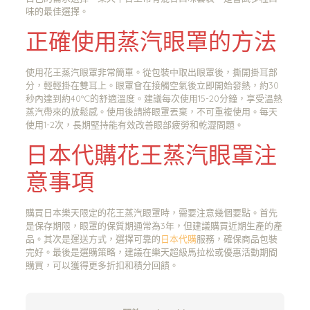
味的最佳選擇。
正確使用蒸汽眼罩的方法
使用花王蒸汽眼罩非常簡單。從包裝中取出眼罩後，撕開掛耳部
分，輕輕掛在雙耳上。眼罩會在接觸空氣後立即開始發熱，約30
秒內達到約40°C的舒適溫度。建議每次使用15-20分鐘，享受溫熱
蒸汽帶來的放鬆感。使用後請將眼罩丟棄，不可重複使用。每天
使用1-2次，長期堅持能有效改善眼部疲勞和乾澀問題。
日本代購花王蒸汽眼罩注
意事項
購買日本樂天限定的花王蒸汽眼罩時，需要注意幾個要點。首先
是保存期限，眼罩的保質期通常為3年，但建議購買近期生產的產
品。其次是運送方式，選擇可靠的
日本代購
服務，確保商品包裝
完好。最後是選購策略，建議在樂天超級馬拉松或優惠活動期間
購買，可以獲得更多折扣和積分回饋。