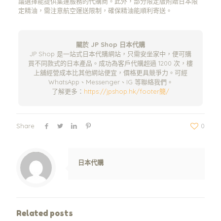
議選擇能提供集運服務的代購商。此外，部分限定版附贈日本限
定精油，需注意航空運送限制，確保精油能順利寄送。
關於 JP Shop 日本代購
JP Shop 是一站式日本代購網站，只需安坐家中，便可購
買不同款式的日本產品。成功為客戶代購超過 1200 次，樓
上舖經營成本比其他網站便宜，價格更具競爭力。可經
WhatsApp、Messenger、IG 等聯絡我們。
了解更多：
https://jpshop.hk/footer簡/
Share
0
Warning
: Trying to access array offset on value of type null in
/www/wwwroot/jpshop.hk/wp-content/themes/betheme/includes/content-single.php
on line
286
日本代購
Related posts