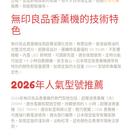
空間，營造舒適放鬆的氛圍。想入手日本限定版？透過
日本代購
服務，就能輕鬆擁有。
無印良品香薰機的技術特
色
無印良品香薰機採用超聲波霧化技術，無需加熱，能保留精油的
完整活性成分。超靜音設計，運轉時音量僅約 20-30dB，不影響
睡眠。內置 LED 照明燈，可調節亮度，適合夜間使用。定時功能
可設定 1-4 小時自動關機，安全省心。日本限定版香薰機通常有
特別的顏色和容量選擇，如限定版的大容量 200ml 型號和專屬限
定色。
2026年人氣型號推薦
2026年無印良品香薰機的熱門型號包括：超聲波香薰機（大）
200ml，適合客廳和開放空間，持續使用約 6 小時；超聲波香薰
機（小）100ml，適合臥室和辦公室，輕巧便攜；USB 香薰機，
可連接行動電源使用，適合旅行攜帶。日本限定版常有獨家顏
色，如限定版的淺灰綠、淡粉紅等，這些顏色在香港市場無法買
到。