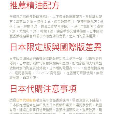
推薦精油配方
無印良品提供多款優質精油，以下是幾款推薦配方。放鬆舒壓配
方：薰衣草 3 滴 + 甜橙 2 滴，適合睡前使用。提神醒腦配方：薄
荷 2 滴 + 檸檬 3 滴，適合工作學習時使用。淨化空氣配方：茶樹
2 滴 + 尤加利 2 滴 + 檸檬 1 滴，適合季節交替時使用。日本限定
版香薰機通常會附贈日本限定精油套裝，是入門的最佳選擇。
日本限定版與國際版差異
日本版無印良品香薰機與國際版在功能上基本一致，但價格更具
優勢。日本限定版通常有獨家顏色和型號，如限定版的大容量型
號和特別的陶瓷質感外觀。日本版的電壓為 100V，但香薰機採用
AC 適配器供電（100-240V 寬電壓），在香港可直接使用，無需
變壓器，非常方便。
日本代購注意事項
透過
日本代購服務
購買無印良品香薰機時，需要注意以下幾點。
日本限定版通常在無印良品日本官網和樂天市場獨家發售，數量
有限，建議在發售日當天搶購。香薰機體積較大，運費較高，建