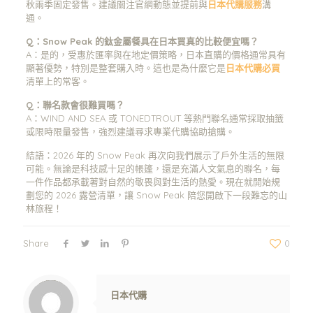
秋兩季固定發售。建議關注官網動態並提前與
日本代購服務
溝
通。
Q：Snow Peak 的鈦金屬餐具在日本買真的比較便宜嗎？
A：是的，受惠於匯率與在地定價策略，日本直購的價格通常具有
顯著優勢，特別是整套購入時。這也是為什麼它是
日本代購必買
清單上的常客。
Q：聯名款會很難買嗎？
A：WIND AND SEA 或 TONEDTROUT 等熱門聯名通常採取抽籤
或限時限量發售，強烈建議尋求專業代購協助搶購。
結語：2026 年的 Snow Peak 再次向我們展示了戶外生活的無限
可能。無論是科技感十足的帳篷，還是充滿人文氣息的聯名，每
一件作品都承載著對自然的敬畏與對生活的熱愛。現在就開始規
劃您的 2026 露營清單，讓 Snow Peak 陪您開啟下一段難忘的山
林旅程！
Share
0
Warning
: Trying to access array offset on value of type null in
/www/wwwroot/jpshop.hk/wp-content/themes/betheme/includes/content-single.php
on line
286
日本代購