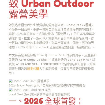
致 Urban Outdoor
露營美學
對於追求極致戶外生活質感的愛好者來說，
Snow Peak (雪峰)
不僅是一個品牌，更是一種將自然與生活無縫銜接的美學信仰。
隨著 2026 年的到來，這個被譽為「露營界 LV」的日本品牌再次
突破界限，推出了一系列令人驚艷的新品與重量級聯名企劃。從
空氣動力學設計的未來感帳篷，到與街頭潮流、傳統工藝的跨界
碰撞，2026 年的 Snow Peak 正在重新定義何謂「極致露營」。
本文將為您深度解析 2026 年 Snow Peak 的必買清單，涵蓋最新
發表的
Aero Cumulus Shell
、經典升級的
Landlock MFS
，以
及與
WIND AND SEA
、
TONEDTROUT
等品牌的夢幻聯名。如果
您正計劃透過
日本代購
入手最新裝備，這篇攻略將是您的終極指
南。
2026 Snow Peak 展現了自然與現代建築美學的完美融合
Land Nest 系列讓家庭露營變得更加輕鬆愜意
一、2026 全球首發：