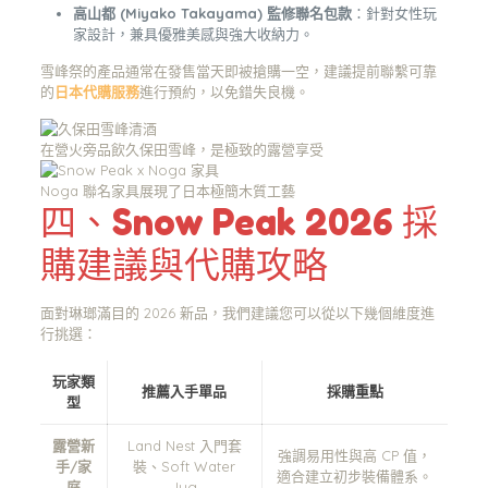
高山都 (Miyako Takayama) 監修聯名包款
：針對女性玩
家設計，兼具優雅美感與強大收納力。
雪峰祭的產品通常在發售當天即被搶購一空，建議提前聯繫可靠
的
日本代購服務
進行預約，以免錯失良機。
在營火旁品飲久保田雪峰，是極致的露營享受
Noga 聯名家具展現了日本極簡木質工藝
四、Snow Peak 2026 採
購建議與代購攻略
面對琳瑯滿目的 2026 新品，我們建議您可以從以下幾個維度進
行挑選：
玩家類
推薦入手單品
採購重點
型
露營新
Land Nest 入門套
強調易用性與高 CP 值，
手/家
裝、Soft Water
適合建立初步裝備體系。
庭
Jug