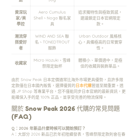
資深玩
Aero Cumulus
追求獨特性與極致質感，
家/美
Shell、Noga 聯名家
建議鎖定日本官網限定
學控
具
款。
潮流穿
WIND AND SEA 聯
Urban Outdoor 風格核
搭愛好
名、TONEDTROUT
心，具備極高的日常實穿
者
服飾
性。
Micro Hozuki、雪峰
體積小、單價適中，是極
收藏家
祭限定鈦杯
佳的收藏與裝飾單品。
由於 Snow Peak 日本定價通常比海外市場更具優勢，且許多限
定款僅在日本國內販售，選擇優質的
日本代購
管道至關重要。透
過 JP Shop 等專業平台，您不僅能同步日本官網的最新資訊，更
能確保入手的是 100% 正品，並享受完善的物流保障。
關於 Snow Peak 2026 代購的常見問題
(FAQ)
Q：2026 年新品什麼時候可以開始預訂？
A：大部分 2026 新品已於年初陸續發表，雪峰祭限定款則會在春