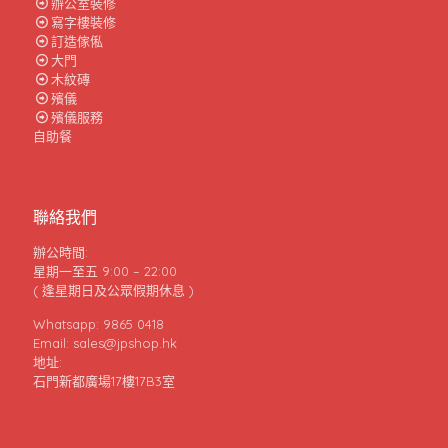
辦公室裝修
寫字樓裝修
訂造傢俬
大門
木紋磚
殯儀
殯儀服務
自助餐
聯絡我們
辦公時間:
星期一至五 9:00 – 22:00
( 逢星期日及公眾假期休息 )
Whatsapp: 9865 0418
Email: sales@jpshop.hk
地址:
石門新都廣場17樓17B3室