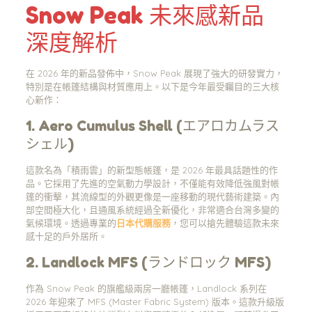
Snow Peak 未來感新品
深度解析
在 2026 年的新品發佈中，Snow Peak 展現了強大的研發實力，
特別是在帳篷結構與材質應用上。以下是今年最受矚目的三大核
心新作：
1. Aero Cumulus Shell (エアロカムラス
シェル)
這款名為「積雨雲」的新型態帳篷，是 2026 年最具話題性的作
品。它採用了先進的空氣動力學設計，不僅能有效降低強風對帳
篷的衝擊，其流線型的外觀更像是一座移動的現代藝術建築。內
部空間極大化，且通風系統經過全新優化，非常適合台灣多變的
氣候環境。透過專業的
日本代購服務
，您可以搶先體驗這款未來
感十足的戶外居所。
2. Landlock MFS (ランドロック MFS)
作為 Snow Peak 的旗艦級兩房一廳帳篷，Landlock 系列在
2026 年迎來了 MFS (Master Fabric System) 版本。這款升級版