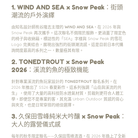
1. WIND AND SEA x Snow Peak：街頭
潮流的戶外演繹
由知名設計師熊谷隆志主理的
WIND AND SEA
，在 2026 年與
Snow Peak 再次攜手。這次聯名不侷限於服飾，更涵蓋了限定色
的椅子與收納箱。標誌性的「SEA」字樣與 Snow Peak 的雪花
Logo 完美結合，展現出強烈的街頭潮流感。這是目前日本代購
詢問度最高的系列之一，數量極其有限。
2. TONEDTROUT x Snow Peak
2026：溪流釣魚的極致機能
針對專業溪流釣魚玩家設計的
TONEDTROUT
聯名系列，在
2026 年推出了 SS26 春夏新作。這系列強調「山岳與溪流的共
生」，使用了大量的高科技防水透氣材質，剪裁則更符合人體工
學。即便您不是專業釣客，其充滿 Urban Outdoor 質感的背心
與夾克，也是日常穿搭的絕佳選擇。
3. 久保田雪峰純米大吟釀 x Snow Peak：
大人的露營儀式感
每年的秋冬限定聯名——久保田雪峰清酒，在 2026 年換上了全新