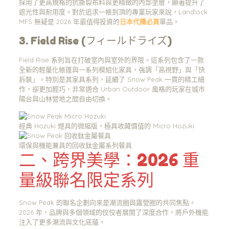
採用了更高規格的抗撕裂布料與更精緻的內部塗層，顯著提升了
遮光性與耐用度。對於追求一帳到頂的專業玩家來說，Landlock
MFS 無疑是 2026 年最值得投資的
日本代購必買
單品。
3. Field Rise (フィールドライズ)
Field Rise 系列旨在打破室內與室外的界限。這系列包含了一款
全新的輕量化帳篷與一系列模組化家具，強調「高視野」與「快
拆裝」。特別是其家具系列，延續了 Snow Peak 一貫的精工細
作，卻更加輕巧，非常適合 Urban Outdoor 風格的玩家在城市
陽台與山林營地之間自由切換。
經典 Hozuki 燈具的微縮版，極具收藏價值的 Micro Hozuki
環保與機能兼具的回收鈦金屬系列餐具
二、跨界美學：2026 重
量級聯名限定系列
Snow Peak 的聯名企劃向來是潮流圈與露營圈的共同焦點。
2026 年，品牌與多個領域的佼佼者展開了深度合作，將戶外機能
注入了更多潮流與文化底蘊。