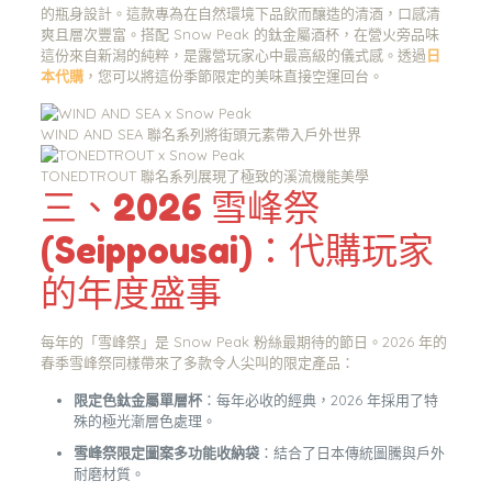
的瓶身設計。這款專為在自然環境下品飲而釀造的清酒，口感清
爽且層次豐富。搭配 Snow Peak 的鈦金屬酒杯，在營火旁品味
這份來自新潟的純粹，是露營玩家心中最高級的儀式感。透過
日
本代購
，您可以將這份季節限定的美味直接空運回台。
WIND AND SEA 聯名系列將街頭元素帶入戶外世界
TONEDTROUT 聯名系列展現了極致的溪流機能美學
三、2026 雪峰祭
(Seippousai)：代購玩家
的年度盛事
每年的「雪峰祭」是 Snow Peak 粉絲最期待的節日。2026 年的
春季雪峰祭同樣帶來了多款令人尖叫的限定產品：
限定色鈦金屬單層杯
：每年必收的經典，2026 年採用了特
殊的極光漸層色處理。
雪峰祭限定圖案多功能收納袋
：結合了日本傳統圖騰與戶外
耐磨材質。