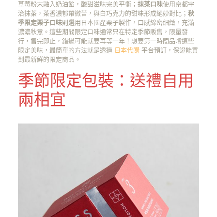
草莓粉末融入奶油餡，酸甜滋味完美平衡；
抹茶口味
使用京都宇
治抹茶，茶香濃郁帶微苦，與白巧克力的甜味形成絕妙對比；
秋
季限定栗子口味
則選用日本國產栗子製作，口感綿密細緻，充滿
濃濃秋意。這些期間限定口味通常只在特定季節販售，限量發
行，售完即止，錯過可能就要再等一年！想要第一時間品嚐這些
限定美味，最簡單的方法就是透過
日本代購
平台預訂，保證能買
到最新鮮的限定商品。
季節限定包裝：送禮自用
兩相宜