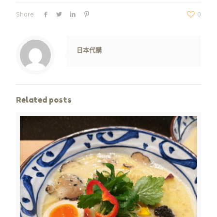
Share
0
Warning
: Trying to access array offset on value of type null in
/www/wwwroot/jpshop.hk/wp-content/themes/betheme/includes/content-single.php
on line
286
日本代購
Related posts