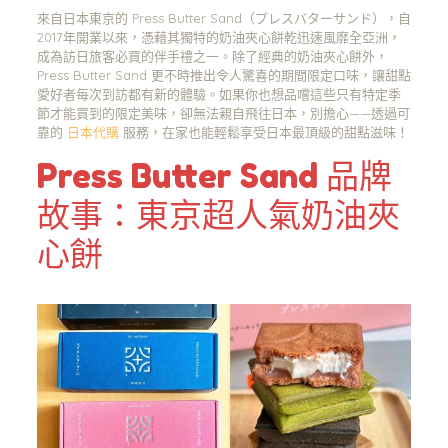
來自日本東京的 Press Butter Sand（プレスバターサンド），自
2017年開業以來，憑藉其獨特的奶油夾心餅乾迅速風靡全亞洲，
成為訪日旅客必買的伴手禮之一。除了經典的奶油夾心餅外，
Press Butter Sand 更不時推出令人驚喜的期間限定口味，讓甜點
愛好者每次到訪都有新的體驗。如果你也想品嚐這些只有特定季
節才能買到的限定美味，卻無法親自飛往日本，別擔心——透過可
靠的
日本代購
服務，在家也能輕鬆享受日本最頂級的甜點滋味！
Press Butter Sand 品牌
故事：東京超人氣奶油夾
心餅