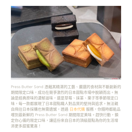
Press Butter Sand 憑藉其精湛的工藝、嚴選的食材與不斷創新的
期間限定口味，成功在競爭激烈的日本甜點市場中脫穎而出。無
論是經典原味的濃郁滋味，還是草莓、抹茶、栗子等季節限定口
味，每一款都展現了日本甜點職人對品質的堅持與追求。無法親
自飛往日本採購也無需遺憾，透過
日本代購
服務，你隨時都能品
嚐到最新鮮的 Press Butter Sand 期間限定美味。趕快行動，鎖
定你心儀的限定口味，讓這份來自日本的頂級甜點為你的生活增
添更多甜蜜驚喜！