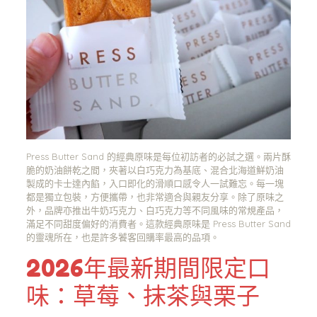
Press Butter Sand 的經典原味是每位初訪者的必試之選。兩片酥
脆的奶油餅乾之間，夾著以白巧克力為基底、混合北海道鮮奶油
製成的卡士達內餡，入口即化的滑順口感令人一試難忘。每一塊
都是獨立包裝，方便攜帶，也非常適合與親友分享。除了原味之
外，品牌亦推出牛奶巧克力、白巧克力等不同風味的常規產品，
滿足不同甜度偏好的消費者。這款經典原味是 Press Butter Sand
的靈魂所在，也是許多饕客回購率最高的品項。
2026年最新期間限定口
味：草莓、抹茶與栗子