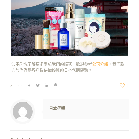
如果你想了解更多關於我們的服務，歡迎參考
公司介紹
，我們致
力於為香港客戶提供最優質的日本代購體驗。
Share
0
Warning
: Trying to access array offset on value of type null in
/www/wwwroot/jpshop.hk/wp-content/themes/betheme/includes/content-single.php
on line
286
日本代購