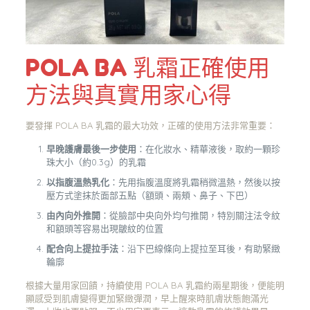
POLA BA 乳霜正確使用
方法與真實用家心得
要發揮 POLA BA 乳霜的最大功效，正確的使用方法非常重要：
早晚護膚最後一步使用
：在化妝水、精華液後，取約一顆珍
珠大小（約0.3g）的乳霜
以指腹溫熱乳化
：先用指腹溫度將乳霜稍微溫熱，然後以按
壓方式塗抹於面部五點（額頭、兩頰、鼻子、下巴）
由內向外推開
：從臉部中央向外均勻推開，特別關注法令紋
和額頭等容易出現皺紋的位置
配合向上提拉手法
：沿下巴線條向上提拉至耳後，有助緊緻
輪廓
根據大量用家回饋，持續使用 POLA BA 乳霜約兩星期後，便能明
顯感受到肌膚變得更加緊緻彈潤，早上醒來時肌膚狀態飽滿光