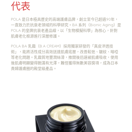
代表
POLA 是日本極具歷史的高端護膚品牌，創立至今已超過90年，
一直致力於抗衰老領域的科學研究。BA 系列（Bionic Aging）是
POLA 的皇牌抗衰老產品線，以「生物模擬科學」為核心，針對
肌膚老化根源進行深層修護。
POLA BA 乳霜（B.A CREAM）採用獨家研發的「真皮滲透技
術」，能將活性成分高效送達肌膚底層，改善鬆弛、皺紋、暗啞
等老化問題。乳霜質地豐潤絲滑，推開後迅速被肌膚吸收，使用
後肌膚明顯變得飽滿有光澤，難怪獲得無數美容獎項，成為日本
貴婦護膚圈的殿堂級產品。