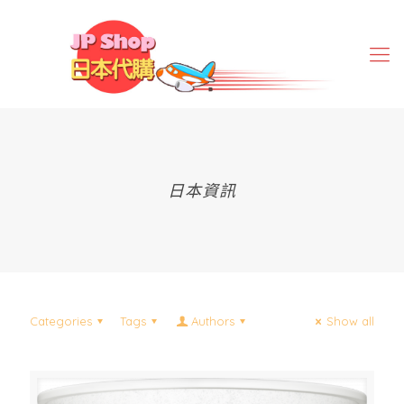
日本資訊
Categories
Tags
Authors
Show all