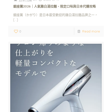
銀座篝2026｜人氣雞白湯拉麵、限定口味與日本代購攻略
銀座篝（かがり）是日本最受歡迎的雞白湯拉麵品牌之一，
[…]
0
Read more