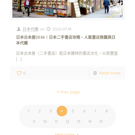
日本代購
on
2026-07-14
日本古本屋2026｜日本二手書店攻略、人氣書店推薦與日
本代購
日本古本屋（二手書店）是日本獨特的書店文化，以其豐富
[…]
0
Read more
Prev page
1
2
3
4
5
6
7
8
9
10
11
12
13
14
15
Next page