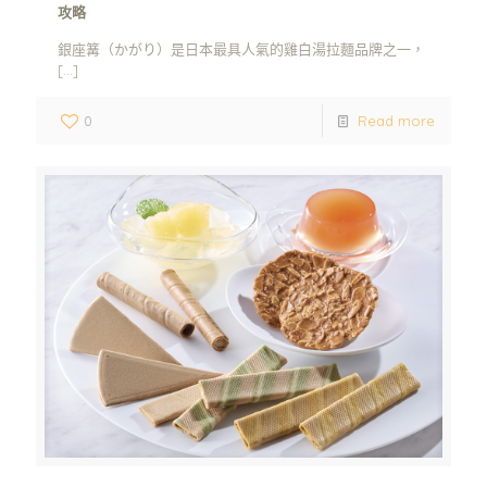
攻略
銀座篝（かがり）是日本最具人氣的雞白湯拉麵品牌之一，
[…]
0
Read more