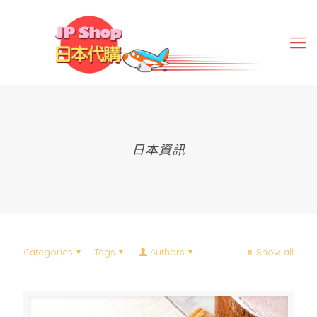
日本資訊
Categories
Tags
Authors
Show all