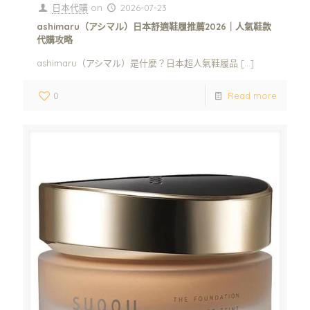
日本代購
on
2026-07-23
ashimaru（アシマル）日本舒適鞋履推薦2026｜人氣鞋款
代購攻略
ashimaru（アシマル）是什麼？日本超人氣鞋履品
[…]
0
Read more