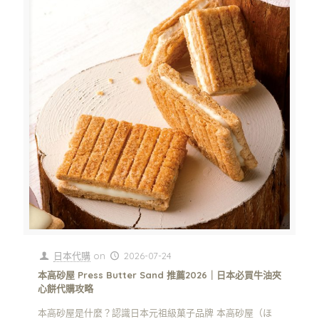
日本代購
on
2026-07-24
本高砂屋 Press Butter Sand 推薦2026｜日本必買牛油夾
心餅代購攻略
本高砂屋是什麼？認識日本元祖級菓子品牌 本高砂屋（ほ