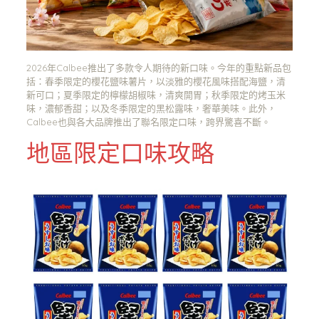
2026年Calbee推出了多款令人期待的新口味。今年的重點新品包
括：春季限定的櫻花鹽味薯片，以淡雅的櫻花風味搭配海鹽，清
新可口；夏季限定的檸檬胡椒味，清爽開胃；秋季限定的烤玉米
味，濃郁香甜；以及冬季限定的黑松露味，奢華美味。此外，
Calbee也與各大品牌推出了聯名限定口味，跨界驚喜不斷。
地區限定口味攻略