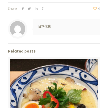
Share
0
Warning
: Trying to access array offset on value of type null in
/www/wwwroot/jpshop.hk/wp-content/themes/betheme/includes/content-single.php
on line
286
日本代購
Related posts