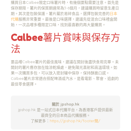
購買日本Calbee限定口味薯片時，有幾個要點需要注意。首先是
保存期限，薯片的保質期通常為3-6個月，建議購買時留意生產日
期。其次是包裝保護，薯片屬於易碎食品，選擇包裝完善的
日本
代購
服務非常重要。最後是口味選擇，建議先從混合口味禮盒開
始，一次品嚐多種限定口味，找到最喜歡的再大量購買。
Calbee薯片賞味與保存方
法
要品嚐Calbee薯片的最佳風味，建議在開封後盡快食用完畢。未
開封的薯片應存放在陰涼乾燥處，避免陽光直射和高溫環境。如
果一次購買多包，可以放入密封罐中保存，保持酥脆口感。
Calbee薯片非常適合搭配啤酒或汽水，是看電影、聚會、追劇的
最佳零食選擇。
關於 jpshop.hk
jpshop.hk 是一站式日本代購平台，為香港客戶提供最新
最齊全的日本商品代購服務。
了解更多：
https://jpshop.hk/footer簡/