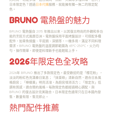
日本限定色？透過
日本代購
服務，就能擁有獨一無二的限定配
色。
BRUNO 電熱盤的魅力
BRUNO 電熱盤自 2015 年推出以來，以其復古時尚的外觀和多功
能的烹飪方式風靡亞洲。電熱盤採用平面烤盤設計，可搭配多種
配件，如章魚燒盤、平底鍋、深鍋等，一機多用，滿足不同料理
需求。BRUNO 電熱盤的溫度調節範圍為 65°C-250°C，火力均
勻，操作簡單，即使是料理新手也能輕鬆上手。
2026年限定色全攻略
2026年 BRUNO 推出了多款限定色。最受歡迎的是「櫻花粉」，
淡淡的粉紅色充滿春日氣息；「抹茶綠」清新自然，適合日系風
格廚房；「檸檬黃」明亮活潑，為廚房增添活力；「限定灰」低
調有質感，適合簡約風格。每款限定色都經過精心調配，與
BRUNO 的復古設計完美融合。日本限定色通常只在日本國內發
售，數量有限，售完即止。
熱門配件推薦