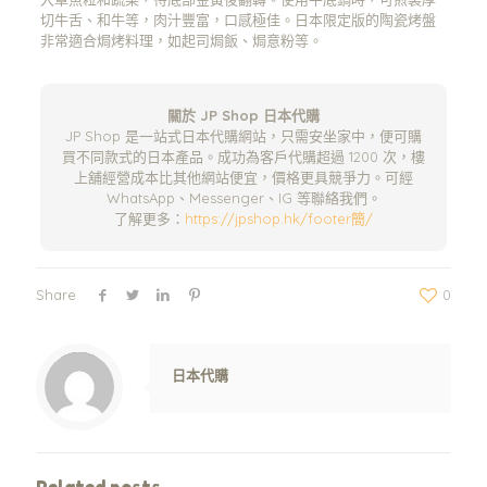
切牛舌、和牛等，肉汁豐富，口感極佳。日本限定版的陶瓷烤盤
非常適合焗烤料理，如起司焗飯、焗意粉等。
關於 JP Shop 日本代購
JP Shop 是一站式日本代購網站，只需安坐家中，便可購
買不同款式的日本產品。成功為客戶代購超過 1200 次，樓
上舖經營成本比其他網站便宜，價格更具競爭力。可經
WhatsApp、Messenger、IG 等聯絡我們。
了解更多：
https://jpshop.hk/footer簡/
Share
0
Warning
: Trying to access array offset on value of type null in
/www/wwwroot/jpshop.hk/wp-content/themes/betheme/includes/content-single.php
on line
286
日本代購