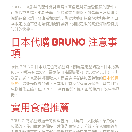
BRUNO 電熱盤的配件非常豐富。章魚燒盤是最受歡迎的配件，
可製作章魚燒、小丸子等；平底鍋適合煎肉、煎蛋等日常料理；
深鍋適合火鍋、關東煮和燉菜；陶瓷烤盤則適合燒烤和焗烤。日
本限定版通常會附贈特別配件套裝，如限定版的陶瓷深鍋或特別
設計的烤盤。
日本代購 BRUNO 注意事
項
購買 BRUNO 日本限定色電熱盤時，關鍵是電壓問題。日本版為
100V，香港為 220V，需要使用降壓變壓器（1500W 以上）。其
次是運送，電熱盤體積較大，建議選擇提供加固包裝的
日本代購
服務
。最後是保養問題，日本版在香港沒有官方保養，需要自行
承擔維修風險，但 BRUNO 產品品質可靠，正常使用下故障率極
低。
實用食譜推薦
BRUNO 電熱盤最適合的料理包括日式燒肉、大阪燒、章魚燒、
火鍋等。使用章魚燒盤時，建議先預熱 3-5 分鐘，倒入麵糊後加
入章魚粒和蔬菜，待底部金黃後翻轉。使用平底鍋時，可煎製厚