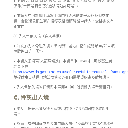
■ 申 請 人 到 繳 費 處 繳 費 及 領 取 收 據，繳 費 後 到 領 證 處
領 取“土葬證明書”及“遷移骨殖許可證”。
■ 申請人亦可於網上填寫上述申請表格的電子表格及遞交申
請。食物環境衞生署在接獲表格後將聯絡申請人，安排遞交有
關文件。
(ii) 先人骨殖入境（進入香港）
■ 如安排先人骨殖入境，須向衞生署港口衞生處總部申請“人類
屍體進口許可證”。
■ 申請人須填寫“人類屍體進口申請書”[DH2437]（可從衞生署
網頁下載
https://www.dh.gov.hk/tc_chi/useful/useful_forms/useful_forms_qpd
並提供由骨殖運出地當局簽發的死因醫學證明書及離境證。
■ 先人骨殖入境的詳情與本章第A（ii）段遺體入境手續相同。
C. 骨灰出入境
■ 現時，把先人骨灰運入或運出香港，均無須向香港政府申
請。
■ 然而，有些國家或會要求申請人提供“火葬證明書”及“遷移骨