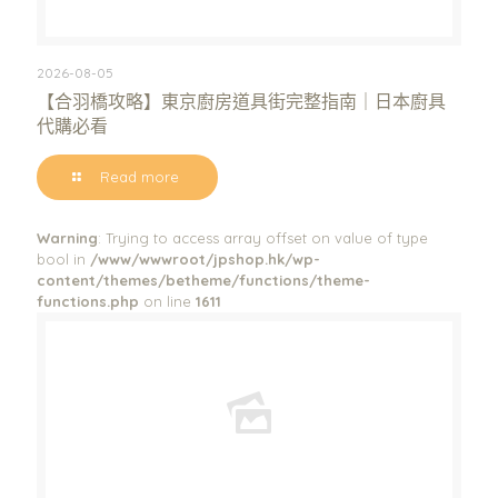
2026-08-05
【合羽橋攻略】東京廚房道具街完整指南｜日本廚具
代購必看
Read more
Warning
: Trying to access array offset on value of type
bool in
/www/wwwroot/jpshop.hk/wp-
content/themes/betheme/functions/theme-
functions.php
on line
1611
Warning
: Trying to access array offset on value of type bool in
/www/wwwroot/jpshop.hk/wp-content/themes/betheme/functions/theme-functions.php
on line
1611