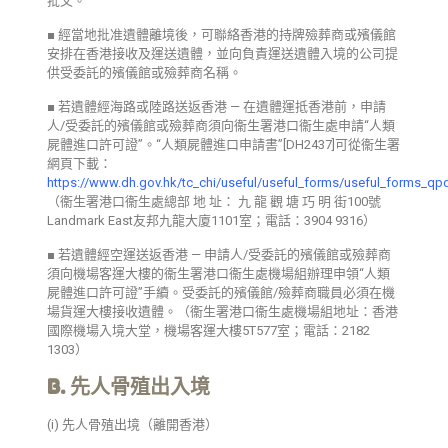
批文。
■ 經當地批准遺體離境後，可聯絡香港的持牌殮葬商或殯儀館
安排在香港接收及運送遺體，並向負責運送遺體入境的公司提
供受委託的殯儀館或殮葬商名稱。
■ 若遺體經海路或陸路送返香港 — 在遺體運抵香港前，申請
人/受委託的殯儀館或殮葬商須向衞生署港口衞生處申請“人類
屍體進口許可證”。“人類屍體進口申請書”[DH2437]可從衞生署
網頁下載：
https://www.dh.gov.hk/tc_chi/useful/useful_forms/useful_forms_qpd
（衞生署港口衞生處總部 地 址： 九 龍 觀 塘 巧 明 街100號
Landmark East友邦九龍大廈1101室；電話：3904 9316）
■ 若遺體經空運送返香港 — 申請人/受委託的殯儀館或殮葬商
須向機場客運大樓的衞生署港口衞生處機場組辦理申領“人類
屍體進口許可證”手續。受委託的殯儀館/殮葬商職員必須在機
場貨運大樓接收遺體。（衞生署港口衞生處機場組地址：香港
國際機場入境大堂，機場客運大樓5T577室；電話：2182
1303）
B. 先人骨殖出入境
(i) 先人骨殖出境（離開香港）