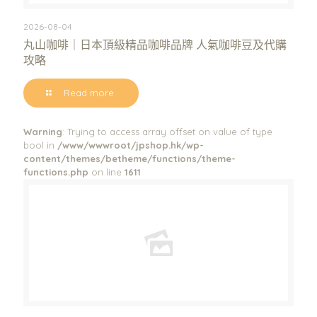
2026-08-04
丸山咖啡｜日本頂級精品咖啡品牌 人氣咖啡豆及代購
攻略
Read more
Warning
: Trying to access array offset on value of type
bool in
/www/wwwroot/jpshop.hk/wp-
content/themes/betheme/functions/theme-
functions.php
on line
1611
Warning
: Trying to access array offset on value of type bool in
/www/wwwroot/jpshop.hk/wp-content/themes/betheme/functions/theme-functions.php
on line
1611