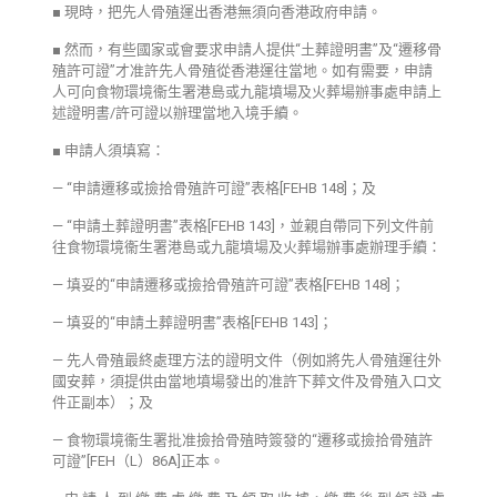
■ 現時，把先人骨殖運出香港無須向香港政府申請。
■ 然而，有些國家或會要求申請人提供“土葬證明書”及“遷移骨
殖許可證”才准許先人骨殖從香港運往當地。如有需要，申請
人可向食物環境衞生署港島或九龍墳場及火葬場辦事處申請上
述證明書/許可證以辦理當地入境手續。
■ 申請人須填寫：
— “申請遷移或撿拾骨殖許可證”表格[FEHB 148]；及
— “申請土葬證明書”表格[FEHB 143]，並親自帶同下列文件前
往食物環境衞生署港島或九龍墳場及火葬場辦事處辦理手續：
— 填妥的“申請遷移或撿拾骨殖許可證”表格[FEHB 148]；
— 填妥的“申請土葬證明書”表格[FEHB 143]；
— 先人骨殖最終處理方法的證明文件（例如將先人骨殖運往外
國安葬，須提供由當地墳場發出的准許下葬文件及骨殖入口文
件正副本）；及
— 食物環境衞生署批准撿拾骨殖時簽發的“遷移或撿拾骨殖許
可證”[FEH（L）86A]正本。