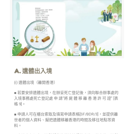
A. 遺體出入境
(i) 遺體出境（離開香港）
■ 若要安排遺體出境，在辦妥死亡登記後，須向聯合辦事處的
入境事務處死亡登記處 申 請“將 屍 體 移 離 香 港 許 可 證” [表
格 9]。
■ 申請人可在櫃台索取及填寫申請表格[SF/BDR/3]，並提供離
世者的個人資料、擬把遺體移離香港的時間及移往地點等資
料。