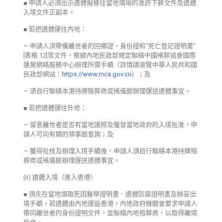
■ 申請人必須出示遺體擬移往當地墳場的准許下葬文件及遺體
入境文件正副本。
■ 若把遺體運往內地：
— 申請人須帶備離世者的回鄉證、身份證和“死亡登記證明書”
[表格 12]等文件，根據內地民政部規定聯絡中國殯葬協會國際
運屍網絡服務中心辦理所需手續（詳情請瀏覽中華人民共和國
民政部網站：
https://www.mca.gov.cn
）
；及
— 須自行聯絡本港持牌殮葬商或殯儀館辦理運送遺體事宜。
■ 若把遺體運往外地：
— 留意離世者是否有當地護照及獲發當地政府的入境批准，申
請人可向有關的領事館查詢；及
— 獲得批核及辦理入境手續後，申請人須自行聯絡本港持牌殮
葬商或殯儀館辦理運送遺體事宜。
(ii) 遺體入境（進入香港）
■ 須先在當地領取死因醫學證明書、遺體防腐證明書及辦妥出
境手續。若遺體由內地運返香港，內地政府機關會要求申請人
帶同離世者的身份證明文件，並聯絡內地殮葬商，以取得離境