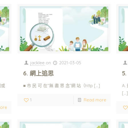
jacklee
on
2021-03-05
6. 網上追思
5
園或
■ 市 民 可 在“無 盡 思 念”網 站（http
[…]
A
[…
1
Read more
ore