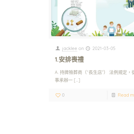
jacklee
on
2021-03-05
1.安排喪禮
A. 持牌殮葬商（“長生店”） 法例規定，
事承辦一
[…]
0
Read m