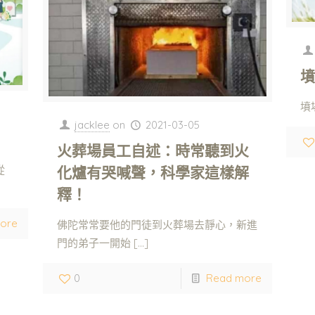
墳場
jacklee
on
2021-03-05
火葬場員工自述：時常聽到火
化爐有哭喊聲，科學家這樣解
從
釋！
ore
佛陀常常要他的門徒到火葬場去靜心，新進
門的弟子一開始
[…]
0
Read more