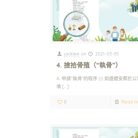
jacklee
on
2021-03-05
4. 撿拾骨殖（“執骨”）
A. 申請“執骨”的程序 (i) 如遺體安葬於公
墳
[…]
0
Read m