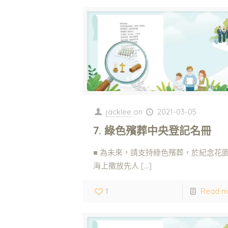
jacklee
on
2021-03-05
7. 綠色殯葬中央登記名冊
■ 為未來，請支持綠色殯葬，於紀念花
海上撒放先人
[…]
1
Read m