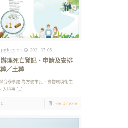
jacklee
on
2021-03-05
. 辦理死亡登記、申請及安排
火葬／土葬
. 聯合辦事處 為方便市民，食物環境衞生
、入境事
[…]
0
Read more