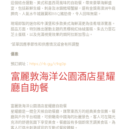
這個結合運動、美式和墨西哥風味的自助餐，帶來豪華海鮮盛
宴，包括新鮮生蠔、刺身及冰鎮鱈場蟹腳，還有金獎南澳洲牛肩
胛肉、人氣水牛城雞翼和BBQ豬肋骨，令人回味無窮。
現場即製的迷你和牛漢堡和多款美式海鮮湯更為佳肴增添驚喜。
甜品方面，特別推出運動主題的黑櫻桃紅絲絨蛋糕、朱古力雲石
芝士蛋糕，以及充滿視覺效果的焗阿拉斯加雪山。
*菜單因應季節性和供應情況或會有所調整
優惠:
預訂網址：
https://rb.gy/c9qj0p
富麗敦海洋公園酒店星耀
廳自助餐
富麗敦海洋公園酒店星耀廳自助餐
星耀廳是一間全天候自助餐廳，匯聚東西方的經典美食佳餚。餐
廳與戶外平台相連，可俯瞰南中國海的壯麗景色，客人可在陽光
充沛的舒適氛圍下享受美食。餐廳設有多個即席烹調美食區，為
客人打造出刺激感官的互動式餐飲體驗。