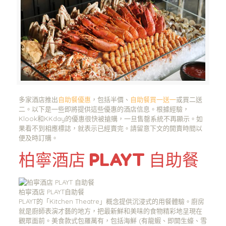
多家酒店推出
自助餐優惠
，包括半價、
自助餐買一送一
或買二送
二。以下是一些即將提供這些優惠的酒店信息。根據經驗，
Klook和KKday的優惠很快被搶購，一旦售罄系統不再顯示。如
果看不到相應標誌，就表示已經賣完。請留意下文的開賣時間以
便及時訂購。
柏寧酒店 PLAYT 自助餐
柏寧酒店 PLAYT自助餐
PLAYT的「Kitchen Theatre」概念提供沉浸式的用餐體驗。廚房
就是廚師表演才藝的地方，把最新鮮和美味的食物精彩地呈現在
觀眾面前。美食款式包羅萬有，包括海鮮 (有龍蝦、即開生蠔、雪