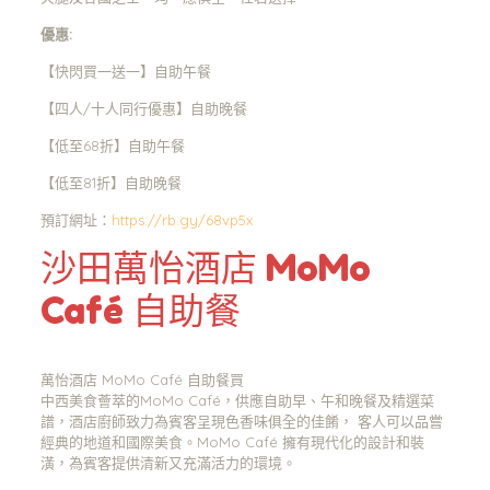
優惠:
【快閃買一送一】自助午餐
【四人/十人同行優惠】自助晚餐
【低至68折】自助午餐
【低至81折】自助晚餐
預訂網址：
https://rb.gy/68vp5x
沙田萬怡酒店 MoMo
Café 自助餐
萬怡酒店 MoMo Café 自助餐買
中西美食薈萃的MoMo Café，供應自助早、午和晚餐及精選菜
譜，酒店廚師致力為賓客呈現色香味俱全的佳餚， 客人可以品嘗
經典的地道和國際美食。MoMo Café 擁有現代化的設計和裝
潢，為賓客提供清新又充滿活力的環境。