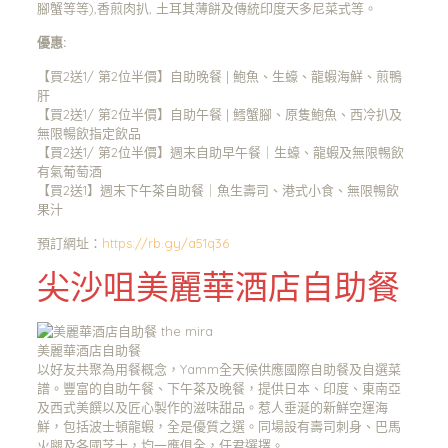
腳蟹等等),香煎肉扒, 土耳其薄餅及傳統印度天多尼菜式等。
優惠:
【買2送1/ 第2位半價】自助晚餐 | 鮑魚、生蠔、龍蝦海鮮、煎鴨
肝
【買2送1/ 第2位半價】自助午餐 | 鱈蟹腳、原隻鮑魚、西冷扒及
無限暢飲指定飲品
【買2送1/ 第2位半價】週末自助早午餐｜生蠔、龍蝦及無限𣈱飲
有氣葡萄酒
【買2送1】週末下午茶自助餐｜魚生壽司、港式小食、無限𣈱飲
果汁
預訂網址：
https://rb.gy/a51q36
尖沙咀美麗華酒店
自助餐
美麗華酒店自助餐
以好友共聚為用餐概念，Yamm全天候供應國際自助餐及自選菜
譜。豐富的自助午餐、下午茶及晚餐，提供日本、印度、東南亞
及西式美饌以及匠心製作的滋味甜品。惹人垂涎的新鮮空運海
鮮，包括波士頓龍蝦，全是優質之選。同場設有壽司刺身、巴馬
火腿及各國芝士，均一應俱全，任君選擇。