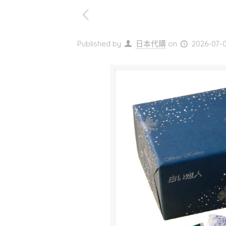
Published by
日本代購
on
2026-07-