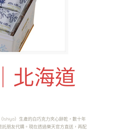
｜北海道
（Ishiya）生產的白巧克力夾心餅乾，數十年
是託朋友代購。現在透過樂天官方直送，再配