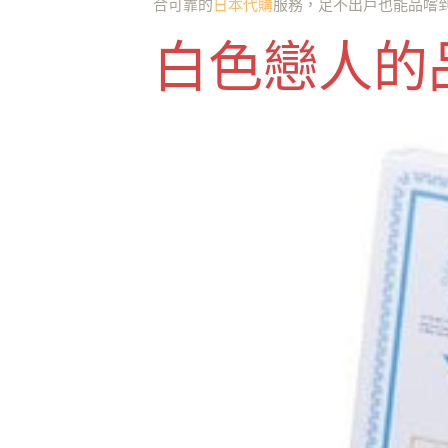
合可靠的
日本代購
服務，足不出戶也能品嚐
白色戀人的