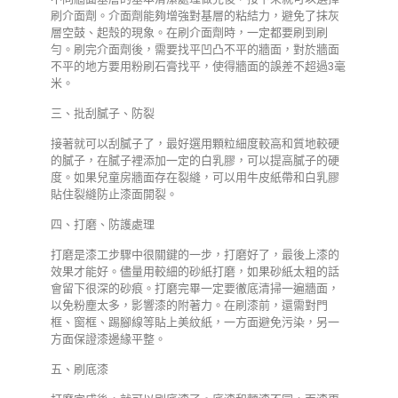
刷介面劑。介面劑能夠增強對基層的粘結力，避免了抹灰
層空鼓、起殼的現象。在刷介面劑時，一定都要刷到刷
勻。刷完介面劑後，需要找平凹凸不平的牆面，對於牆面
不平的地方要用粉刷石膏找平，使得牆面的誤差不超過3毫
米。
三、批刮膩子、防裂
接著就可以刮膩子了，最好選用顆粒細度較高和質地較硬
的膩子，在膩子裡添加一定的白乳膠，可以提高膩子的硬
度。如果兒童房牆面存在裂縫，可以用牛皮紙帶和白乳膠
貼住裂縫防止漆面開裂。
四、打磨、防護處理
打磨是漆工步驟中很關鍵的一步，打磨好了，最後上漆的
效果才能好。儘量用較細的砂紙打磨，如果砂紙太粗的話
會留下很深的砂痕。打磨完畢一定要徹底清掃一遍牆面，
以免粉塵太多，影響漆的附著力。在刷漆前，還需對門
框、窗框、踢腳線等貼上美紋紙，一方面避免污染，另一
方面保證漆邊緣平整。
五、刷底漆