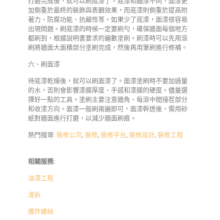
打磨完成後，就可以刷底漆了。底漆和麵漆不同，面漆更
加側重於最終的裝飾與表觀效果，而底漆則側重於提高附
著力、防腐功能、抗鹼性等。如果少了底漆，面漆很容易
出現問題。刷底漆的時候一定要刷勻，確保牆面每個地方
都刷到，根據說明書要求的遍數塗刷。刷漆時可以先用滾
刷將牆面大面積部分塗刷完成，然後再用筆刷進行修補。
六、刷面漆
待底漆乾燥後，就可以刷面漆了。面漆塗刷時不要加過量
的水，否則會影響漆膜厚度、手感和漆膜的硬度。儘量選
擇好一點的工具。塗刷主要注意牆角、每滾中間接茬部分
和收漆方向。面漆一般刷兩遍即可，面漆幹透後，需用砂
紙對牆面進行打磨，以減少牆面刷痕。
熱門搜尋:
裝修公司
,
裝修
,
裝修平台
,
裝修設計
,
裝修工程
相關服務:
油漆工程
清拆
爆炸螺絲