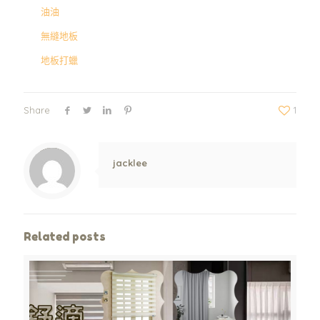
油油
無縫地板
地板打蠟
Share
1
Warning
: Trying to access array offset on value of type null in
/www/wwwroot/jpshop.hk/wp-content/themes/betheme/includes/content-single.php
on line
286
jacklee
Related posts