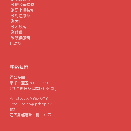
辦公室裝修
寫字樓裝修
訂造傢俬
大門
木紋磚
殯儀
殯儀服務
自助餐
聯絡我們
辦公時間:
星期一至五 9:00 – 22:00
( 逢星期日及公眾假期休息 )
Whatsapp: 9865 0418
Email: sales@jpshop.hk
地址:
石門新都廣場17樓17B3室