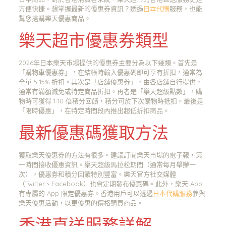
方便快捷。想掌握最新的優惠券資訊？透過
日本代購
服務，也能
幫您搶購樂天優惠商品。
樂天超市優惠券類型
2026年日本樂天市場提供的優惠券主要分為以下幾類。首先是
「購物車優惠券」，在結帳時輸入優惠碼即可享有折扣，通常為
全單 5-15% 折扣。其次是「店舖優惠券」，由各店舖自行提供，
通常有滿額減免或特定商品折扣。再者是「樂天超級點數」，購
物時可獲得 1-10 倍積分回饋，積分可於下次購物時抵扣。最後是
「限時優惠」，在特定時間段內推出超低折扣商品。
最新優惠碼獲取方法
獲取樂天優惠券的方法有很多。建議訂閱樂天市場的電子報，第
一時間接收優惠資訊。樂天超級馬拉松期間（通常每月舉辦一
次），優惠券和積分回饋特別豐富。樂天官方社交媒體
（Twitter、Facebook）也會定期發布優惠碼。此外，樂天 App
有專屬的 App 限定優惠券。香港用戶可以透過
日本代購服務
參與
樂天優惠活動，以更優惠的價格購買商品。
香港直送服務詳解