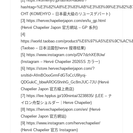
[2] https://komehyo.jp/fashion-ladies/?
hashtag=%E3%82%A8%E3%83%AB%E3%83%99%E3%82%B
CHT (KOMEHYO – 日本最大級のリユースデパート)
[3] https://hervechapelierjapon.com/en/lu_gp.html
(Hervé Chapelier Japon 官方網站 – GP 系列)
[4]
https://world.taobao.com/product/%E6%97%A5%E6%9C%
(Taobao – 日本法國包herve 搜尋結果)
[5] https://www.instagram.com/p/DV7dzhXE8Uw/
(Instagram – Hervé Chapelier 2026SS カラー)
[6] https://store.hervechapelierjapon.com/?
srsltid=AfmBOooGrmFdGToCcU9Iyoj-
QDGukiC_bbwAROG5hnhG_Gc8mJUC-7JU (Hervé
Chapelier Japon 官方線上商店)
[7] https://lee.hpplus.jp/100nintai/3238835/ (LEE – ナ
イロン舟型ショルダー｜Herve Chapelier)
[8] https://hervechapelierjapon.com/en/ (Hervé
Chapelier Japon 官方網站)
[9] https://www.instagram.com/hervechapelier/
(Hervé Chapelier 官方 Instagram)