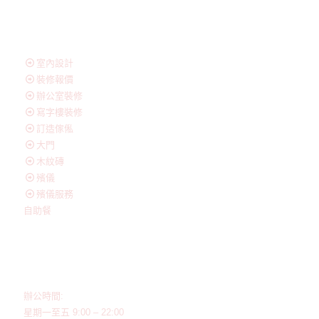
友情連結
室內設計
裝修報價
辦公室裝修
寫字樓裝修
訂造傢俬
大門
木紋磚
殯儀
殯儀服務
自助餐
聯絡我們
辦公時間:
星期一至五 9:00 – 22:00