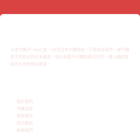
關於JPshop
日本代購JP shop 是 一站式日本代購網站，只需安坐家中，便可購
買不同款式的日本產品。成功為客戶代購超過1200次，樓上舖經營
成本比其他網站便宜。
公司服務
關於我們
代購流程
其他資訊
成功案例
聯絡我們