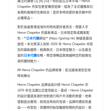
廣泛的讚譽 [1] [8] [10]。特別是在日本市場，Herve
Chapelier 舟型包更是備受追捧，成為了法式優雅與日
系簡約風格的完美結合，是許多時尚愛好者衣櫥中的
必備單品。
對於身處香港或海外的時尚愛好者而言，想要入手
Herve Chapelier 的最新單品、日本限定款或獨家配
色，**
日本代購
網站** (https://jpshop.hk) 無疑是最佳
途徑。本文將深入剖析 2026 年 Herve Chapelier 舟型
包的最新趨勢、經典款式、日本限定魅力，以及最全
面的
日本代購
攻略，帶您領略這款跨越時空的經典包
袋的獨特魅力。
## Herve Chapelier 的品牌故事：從法國海濱到全球
時尚舞台
Herve Chapelier 品牌由設計師 Hervé Chapelier 於
1976 年在法國比亞里茨創立。最初，Hervé Chapelier
的設計靈感來源於他對旅行和戶外活動的熱愛，他希
望創造出實用、耐用且時尚的包袋。品牌的標誌性產
品——舟型包，其獨特的船型輪廓和簡約的設計，很