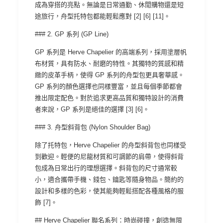
成為穿搭的亮點。無論是日常通勤、休閒購物還是短
途旅行，舟型托特包都能輕鬆應對 [2] [6] [11]。
### 2. GP 系列 (GP Line)
GP 系列是 Herve Chapelier 的高端系列，採用塗層帆
布材質，具有防水、耐磨的特性。其獨特的質感和精
緻的皮革手柄，使得 GP 系列的舟型包更具奢華感。
GP 系列的顏色選擇也同樣豐富，並且每個季節都會
推出限定配色。對於追求更高品質和獨特設計的消費
者來說，GP 系列是絕佳的選擇 [3] [6]。
### 3. 舟型斜背包 (Nylon Shoulder Bag)
除了托特包，Herve Chapelier 的舟型斜背包也同樣受
到歡迎。輕便的尼龍材質和可調節的肩帶，使得斜背
包成為日常出行的理想選擇。斜背包的尺寸通常較
小，適合攜帶手機、錢包、鑰匙等隨身物品。簡約的
設計和多樣的色彩，使其能夠輕鬆搭配各種風格的服
飾 [7]。
## Herve Chapelier 聯名系列：時尚碰撞，創造無限