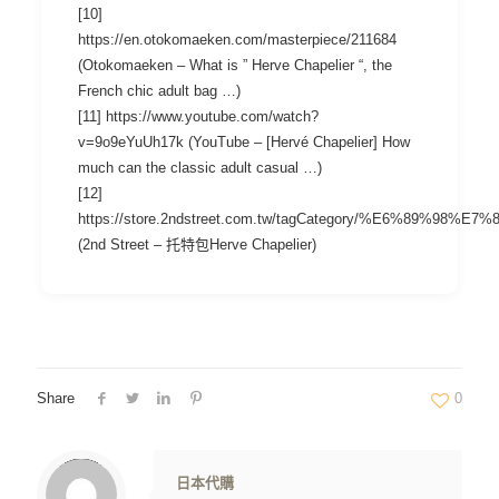
[10]
https://en.otokomaeken.com/masterpiece/211684
(Otokomaeken – What is ” Herve Chapelier “, the
French chic adult bag …)
[11] https://www.youtube.com/watch?
v=9o9eYuUh17k (YouTube – [Hervé Chapelier] How
much can the classic adult casual …)
[12]
https://store.2ndstreet.com.tw/tagCategory/%E6%89%98%E
(2nd Street – 托特包Herve Chapelier)
Share
0
Warning
: Trying to access array offset on value of type null in
/www/wwwroot/jpshop.hk/wp-content/themes/betheme/includes/content-single.php
on line
286
日本代購