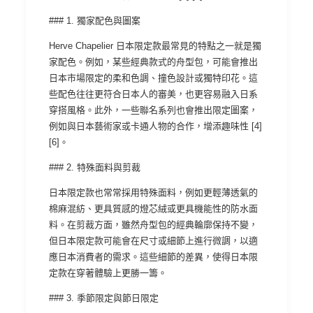
### 1. 獨家配色與圖案
Herve Chapelier 日本限定款最常見的特點之一就是獨
家配色。例如，某些經典款式的舟型包，可能會推出
日本市場限定的柔和色調、撞色設計或獨特印花。這
些配色往往更符合日本人的審美，也更容易融入日系
穿搭風格。此外，一些聯名系列也會推出限定圖案，
例如與日本藝術家或卡通人物的合作，增添趣味性 [4]
[6]。
### 2. 特殊面料與剪裁
日本限定款也常常採用特殊面料，例如更輕薄透氣的
棉麻混紡、更具質感的燈芯絨或更具機能性的防水面
料。在剪裁方面，雖然舟型包的經典輪廓保持不變，
但日本限定款可能會在尺寸或細節上進行微調，以適
應日本消費者的需求。這些細節的差異，使得日本限
定款在穿著體驗上更勝一籌。
### 3. 季節限定與節日限定