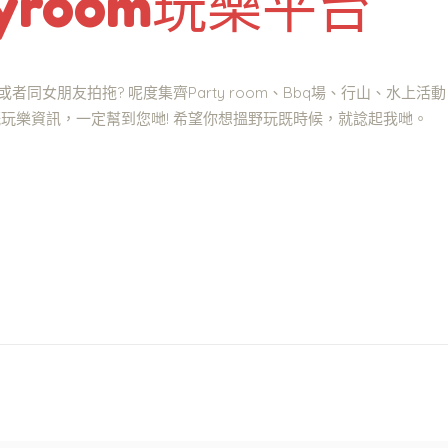
yroom玩樂平台
同女朋友拍拖? 呢度集齊Party room、Bbq場、行山、水上
既玩樂資訊，一定幫到您哋! 希望你想搵野玩既時候，就諗起我哋。