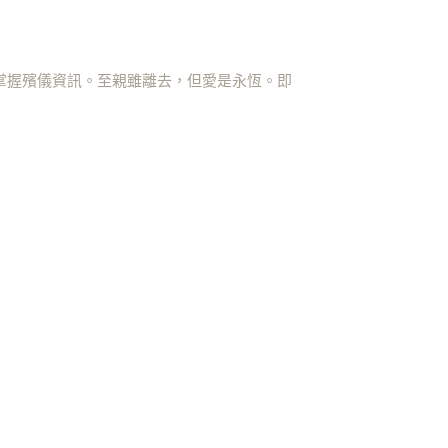
掌握殯儀資訊。至親雖離去，但愛是永恆。即