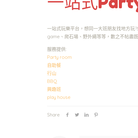
一站式Part
一站式玩樂平台，想同一大班朋友找地方玩?或者
game、爬石場、野外繩等等，數之不帖盡
服務提供:
Party room
自助餐
行山
BBQ
興趣班
play house
Share