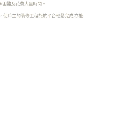
很多困難及花費大量時間。
術，使戶主的裝修工程能於平台輕鬆完成,亦能