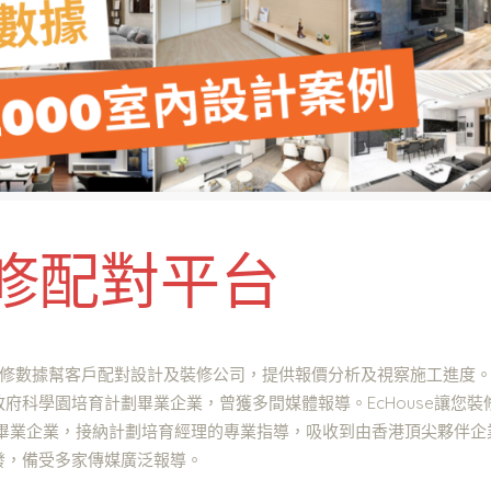
e裝修配對平台
年裝修數據幫客戶配對設計及裝修公司，提供報價分析及視察施工進度。
科學園培育計劃畢業企業，曾獲多間媒體報導。EcHouse讓您裝修
P)的畢業企業，接納計劃培育經理的專業指導，吸收到由香港頂尖夥
發，備受多家傳媒廣泛報導。