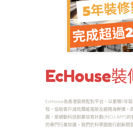
EcHous
EcHouse為香港裝修配對平台，以累積5
程，協助客戶減低爛尾風險及避開海鮮價。政府
園，是網動科技創業培育計劃(INCU-AP
的專門行業知識。我們於科學園進行創新開