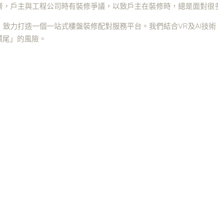
莠不齊，戶主與工程公司時有裝修爭議，以致戶主在裝修時，總是面對
念，致力打造一個一站式樓盤裝修配對服務平台。我們結合VR及AI技
爛尾」的風險。