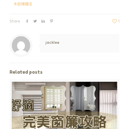
木紋磚鋪法
Share
1
Warning
: Trying to access array offset on value of type null in
/www/wwwroot/jpshop.hk/wp-content/themes/betheme/includes/content-single.php
on line
286
jacklee
Related posts