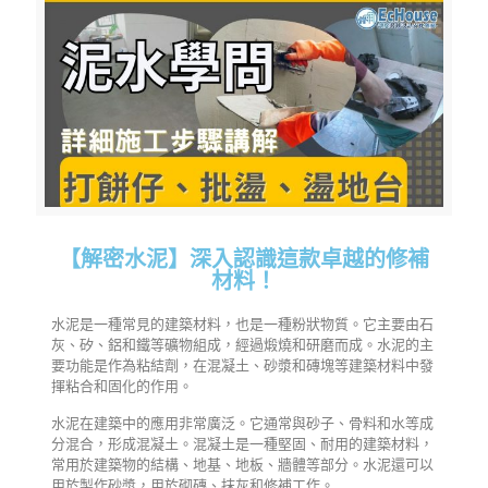
【解密水泥】深入認識這款卓越的修補
材料！
水泥是一種常見的建築材料，也是一種粉狀物質。它主要由石
灰、矽、鋁和鐵等礦物組成，經過煅燒和研磨而成。水泥的主
要功能是作為粘結劑，在混凝土、砂漿和磚塊等建築材料中發
揮粘合和固化的作用。
水泥在建築中的應用非常廣泛。它通常與砂子、骨料和水等成
分混合，形成混凝土。混凝土是一種堅固、耐用的建築材料，
常用於建築物的結構、地基、地板、牆體等部分。水泥還可以
用於製作砂漿，用於砌磚、抹灰和修補工作。