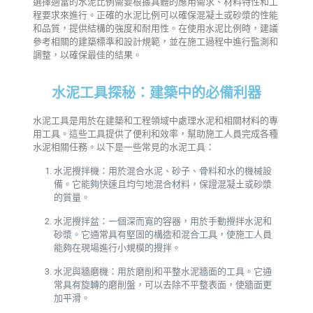
選擇適當的水泥比例需要根據具體的應用需求、材料特性和工
程要求來進行。正確的水泥比例可以確保混凝土或砂漿的性能
和品質，提供結構的強度和耐用性。在使用水泥比例時，建議
參考相關的建築標準和設計規範，並在施工過程中進行監測和
調整，以確保最佳的結果。
水泥工具探秘：建築中的必備利器
水泥工具是用於在建築和工程領域中處理水泥和相關材料的專
用工具。這些工具提供了便利和效率，幫助施工人員完成各種
水泥相關任務。以下是一些常見的水泥工具：
水泥攪拌機：用於混合水泥、砂子、骨料和水的機械設
備。它能夠快速且均勻地混合材料，保證混凝土或砂漿
的質量。
水泥攪拌盆：一個深而寬的容器，用於手動攪拌水泥和
砂漿。它通常具有堅固的構造和混合工具，使施工人員
能夠在現場進行小規模的攪拌。
水泥與牆磨機：用於磨削和平整水泥牆面的工具。它通
常具有旋轉的磨削盤，可以去除不平整表面，使牆面更
加平滑。