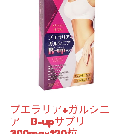
プエラリア+ガルシニ
ア B-upサプリ
300mg×120粒