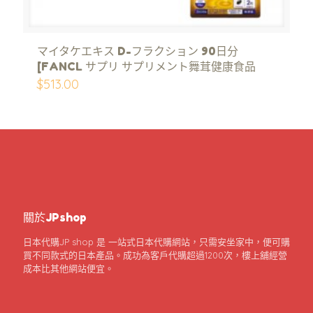
マイタケエキス D-フラクション 90日分
[FANCL サプリ サプリメント舞茸健康食品
$
513.00
關於JPshop
日本代購JP shop 是 一站式日本代購網站，只需安坐家中，便可購
買不同款式的日本產品。成功為客戶代購超過1200次，樓上舖經營
成本比其他網站便宜。