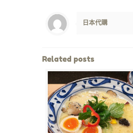
Warning
: Trying to access array offset on value of type null in
/www/wwwroot/jpshop.hk/wp-content/themes/betheme/includes/content-single.php
on line
286
日本代購
Related posts