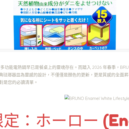
 多功能電熱鍋早已是餐桌上的靈魂存在。而踏入 2026 年春季，BR
款以經典琺瑯器皿為靈感的設計，不僅僅是顏色的更新，更是質感的全面
略絕對是您的必讀清單。
限定：ホーロー (Ena