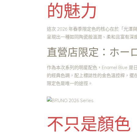
的魅力
這次 2026 年春季限定色的核心在於「光
呈現出一種如同陶瓷般溫潤、柔和且富有深
直營店限定：ホーローブ
作為本次系列的明星配色，Enamel Blu
的經典色調，配上標誌性的金色溫控桿，擺
限定色是唯一的途徑。
不只是顏色：