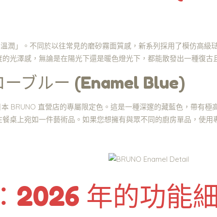
澤與溫潤」。不同於以往常見的磨砂霧面質感，新系列採用了模仿高級琺
度的光澤感，無論是在陽光下還是暖色燈光下，都能散發出一種復古
ルー (Enamel Blue)
e 是日本 BRUNO 直營店的專屬限定色。這是一種深邃的藏藍色，帶
在餐桌上宛如一件藝術品。如果您想擁有與眾不同的廚房單品，使用
2026 年的功能