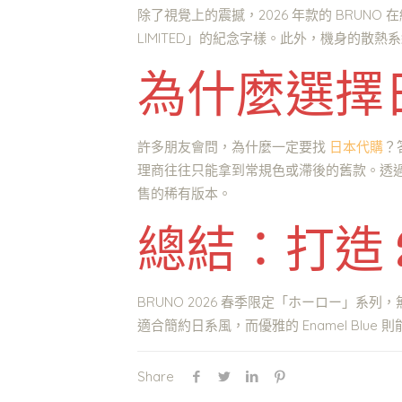
除了視覺上的震撼，2026 年款的 BRUN
LIMITED」的紀念字樣。此外，機身的
為什麼選擇
許多朋友會問，為什麼一定要找
日本代購
？
理商往往只能拿到常規色或滯後的舊款。透
售的稀有版本。
總結：打造 
BRUNO 2026 春季限定「ホーロー」系
適合簡約日系風，而優雅的 Enamel B
Share