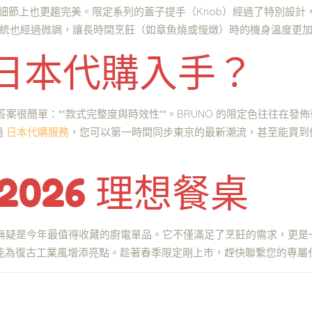
O 在細節上也更趨完美。限定系列的蓋子提手（Knob）經過了特別設計，
散熱系統也經過微調，讓長時間烹飪（如章魚燒或慢燉）時的機身溫度更
日本代購入手？
答案很簡單：**款式完整度與時效性**。BRUNO 的限定色往往在
過
日本代購服務
，您可以第一時間同步東京的最新潮流，甚至能買到像 En
2026 理想餐桌
列，無疑是今年最值得收藏的廚電單品。它不僅滿足了烹飪的需求，更是一種生
lue 則能為復古工業風增添亮點。趁著春季限定剛上市，趕快聯繫您的