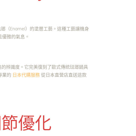
瑯（Enamel）的塗層工藝。這種工藝讓機身
且優雅的氣息。
有極高的辨識度。它完美復刻了歐式傳統琺瑯鍋具
專業的
日本代購服務
從日本直營店直送這款
細節優化