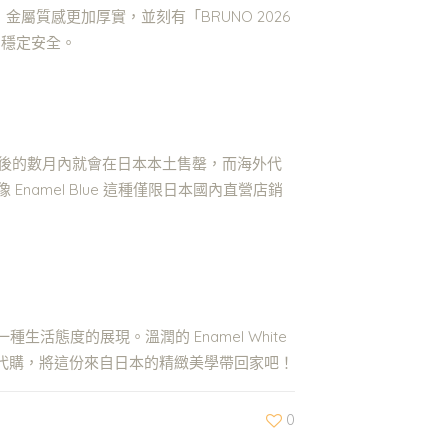
金屬質感更加厚實，並刻有「BRUNO 2026
加穩定安全。
發佈後的數月內就會在日本本土售罄，而海外代
amel Blue 這種僅限日本國內直營店銷
活態度的展現。溫潤的 Enamel White
專屬代購，將這份來自日本的精緻美學帶回家吧！
0