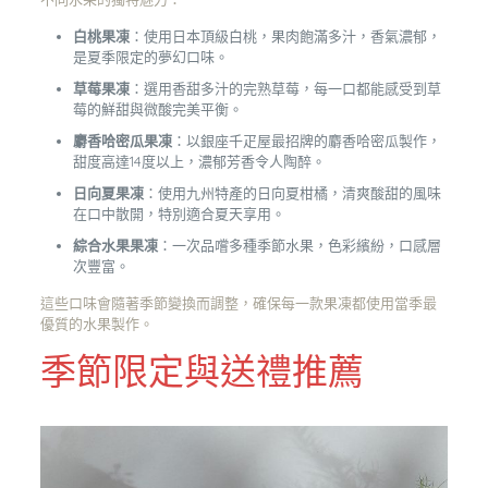
白桃果凍
：使用日本頂級白桃，果肉飽滿多汁，香氣濃郁，
是夏季限定的夢幻口味。
草莓果凍
：選用香甜多汁的完熟草莓，每一口都能感受到草
莓的鮮甜與微酸完美平衡。
麝香哈密瓜果凍
：以銀座千疋屋最招牌的麝香哈密瓜製作，
甜度高達14度以上，濃郁芳香令人陶醉。
日向夏果凍
：使用九州特產的日向夏柑橘，清爽酸甜的風味
在口中散開，特別適合夏天享用。
綜合水果果凍
：一次品嚐多種季節水果，色彩繽紛，口感層
次豐富。
這些口味會隨著季節變換而調整，確保每一款果凍都使用當季最
優質的水果製作。
季節限定與送禮推薦