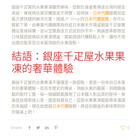
銀座千疋屋的水果果凍雖然美味，但對於身處香港或台灣的朋友
來說，專程飛往東京購買並不現實。這時候，
日本代購
服務就是
最方便快捷的解決方案！透過JP Shop的
日本代購服務
，你可以
輕鬆下單，由專業代購團隊為你從日本樂天市場或銀座千疋屋實
體店直接採購，並以空運直送方式送到你手中。無論是季節限定
口味還是經典綜合果凍禮盒，都能透過代購輕鬆入手，讓你不用
出國也能享受日本最頂級的水果甜點。
結語：銀座千疋屋水果果
凍的奢華體驗
銀座千疋屋的水果果凍不僅僅是一款甜點，更是一份來自日本東
京的奢華體驗。從百年歷史的傳承、頂級水果的嚴選，到精緻細
膩的製作工藝，每一個細節都展現了日本職人對品質的堅持。無
論是送禮表達心意，還是犒賞自己，這款水果果凍都能帶來滿滿
的幸福感。現在就透過
日本代購
服務，將這份銀座的美味帶到你
的餐桌上吧！
Share
0