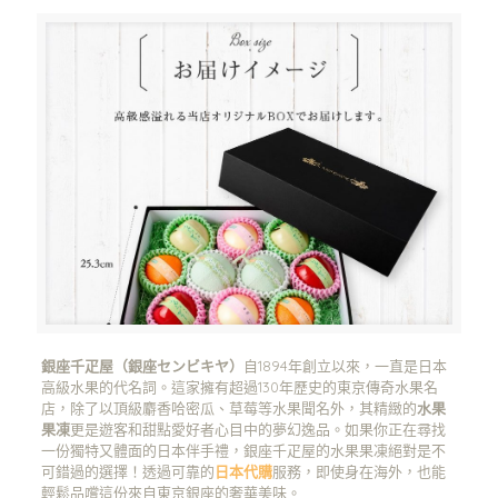
銀座千疋屋（銀座センビキヤ）
自1894年創立以來，一直是日本
高級水果的代名詞。這家擁有超過130年歷史的東京傳奇水果名
店，除了以頂級麝香哈密瓜、草莓等水果聞名外，其精緻的
水果
果凍
更是遊客和甜點愛好者心目中的夢幻逸品。如果你正在尋找
一份獨特又體面的日本伴手禮，銀座千疋屋的水果果凍絕對是不
可錯過的選擇！透過可靠的
日本代購
服務，即使身在海外，也能
輕鬆品嚐這份來自東京銀座的奢華美味。