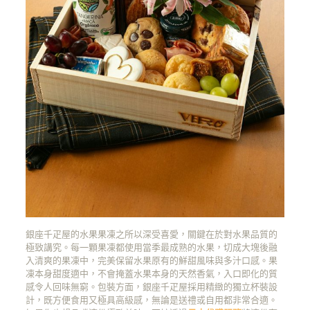
銀座千疋屋的水果果凍之所以深受喜愛，關鍵在於對水果品質的
極致講究。每一顆果凍都使用當季最成熟的水果，切成大塊後融
入清爽的果凍中，完美保留水果原有的鮮甜風味與多汁口感。果
凍本身甜度適中，不會掩蓋水果本身的天然香氣，入口即化的質
感令人回味無窮。包裝方面，銀座千疋屋採用精緻的獨立杯裝設
計，既方便食用又極具高級感，無論是送禮或自用都非常合適。