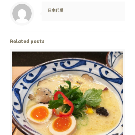
Warning
: Trying to access array offset on value of type null in
/www/wwwroot/jpshop.hk/wp-content/themes/betheme/includes/content-single.php
on line
286
日本代購
Related posts