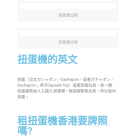
扭蛋機出租
扭蛋機出租
扭蛋機的英文
扭蛋（日文ガシャポン／Gashapon，或者ガチャポン／
Gachapon；
英文
Capsule Toy）或者扭蛋玩具，係一類 …
扭蛋通常由人入錢入
扭蛋機
，再扭個掣碌出來，所以就叫
扭蛋。
租扭蛋機
香港要牌照
嗎?