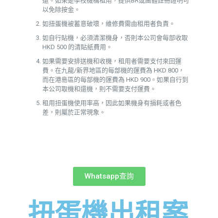
還。如果是學校機構租用，提供BR或團體註冊證明可
以免除按金。
如扭蛋機被蓄意破壞，維修費需由租用者負責。
如自行貼機，必須清潔機身，否則本公司會每部收取
HKD 500 的清貼紙費用。
如果需要安排送機和收機，租用者需要支付來回運
費。在九龍/新界地區的每部機的運費為 HKD 800，
而在港島區的每部機的運費為 HKD 900。如果自行到
本公司取機和還機，則不需要支付運費。
租用扭蛋機使用率高，因此如果機身有損耗或者色
差，則屬於正常現象。
Whatsapp查詢
扭蛋機出租案