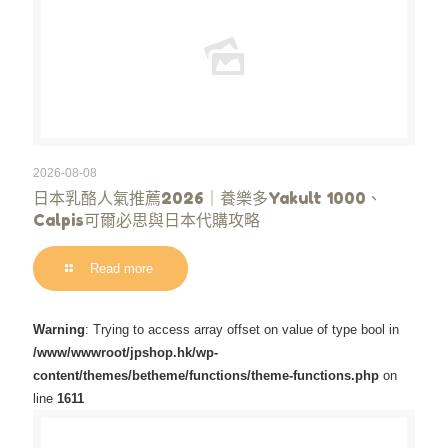
2026-08-08
日本乳酪人氣推薦2026｜養樂多Yakult 1000、
Calpis可爾必思與日本代購攻略
Read more
Warning
: Trying to access array offset on value of type bool in
/www/wwwroot/jpshop.hk/wp-
content/themes/betheme/functions/theme-functions.php
on
line
1611
Warning
/www/wwwroot/jpshop.hk/wp-content/themes/betheme/functions/theme-functions.php
: Trying to access array offset on value of type bool in
on line
1611