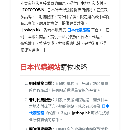
外買家無法直接購買的問題，提供日本地址和支付。 |
|
ZOZOTOWN
| 日本時尚潮流服飾專門網站，匯集眾
多品牌。 | 潮流服飾、設計師品牌、限定聯名款 | 確保
商品真偽，處理退換貨，提供專業建議。 |
|
jpshop.hk
| 香港本地專業
日本代購服務
平台。 | 任
何日本網站商品，提供一站式代購、代收、代運。 |
價格透明，特快到港，客服響應迅速，是香港用戶最
便捷的選擇。 |
日本代購網站
購物攻略
明確購物目標
：在開始購物前，先確定您想購買
的商品類型，這有助於選擇最合適的平台。
善用代購服務
：對於不支援國際運送、需要日本
本地支付或語言不通的網站，務必尋求專業
日本
代購服務
的協助。例如，
jpshop.hk
可以為您處
理所有繁瑣的環節。
關注匯率變動
：日圓匯率的波動會直接影響購物