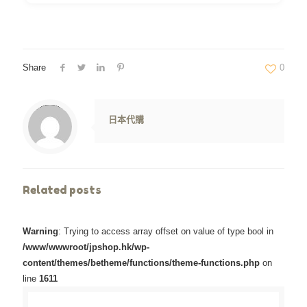
Share
0
Warning
: Trying to access array offset on value of type null in
/www/wwwroot/jpshop.hk/wp-content/themes/betheme/includes/content-single.php
on line
286
日本代購
Related posts
Warning
: Trying to access array offset on value of type bool in
/www/wwwroot/jpshop.hk/wp-
content/themes/betheme/functions/theme-functions.php
on
line
1611
Warning
/www/wwwroot/jpshop.hk/wp-content/themes/betheme/functions/theme-functions.php
: Trying to access array offset on value of type bool in
on line
1611