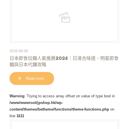
2026-08-08
日本即食拉麵人氣推薦2026｜日清合味道、明星即食
麵與日本代購攻略
Read more
Warning
: Trying to access array offset on value of type bool in
/www/wwwroot/jpshop.hk/wp-
content/themes/betheme/functions/theme-functions.php
on
line
1611
Warning
/www/wwwroot/jpshop.hk/wp-content/themes/betheme/functions/theme-functions.php
: Trying to access array offset on value of type bool in
on line
1611