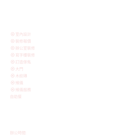
友情連結
室內設計
裝修報價
辦公室裝修
寫字樓裝修
訂造傢俬
大門
木紋磚
殯儀
殯儀服務
自助餐
聯絡我們
辦公時間: