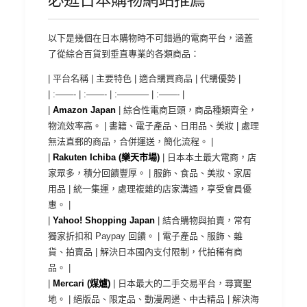
以下是幾個在日本購物時不可錯過的電商平台，涵蓋
了從綜合百貨到垂直專業的各類商品：
| 平台名稱 | 主要特色 | 適合購買商品 | 代購優勢 |
| :——- | :——- | :———– | :——- |
|
Amazon Japan
| 綜合性電商巨頭，商品種類齊全，
物流效率高。 | 書籍、電子產品、日用品、美妝 | 處理
無法直郵的商品，合併運送，簡化流程。 |
|
Rakuten Ichiba (樂天市場)
| 日本本土最大電商，店
家眾多，積分回饋豐厚。 | 服飾、食品、美妝、家居
用品 | 統一集運，處理複雜的店家溝通，享受會員優
惠。 |
|
Yahoo! Shopping Japan
| 結合購物與拍賣，常有
獨家折扣和 Paypay 回饋。 | 電子產品、服飾、雜
貨、拍賣品 | 解決日本國內支付限制，代拍稀有商
品。 |
|
Mercari (煤爐)
| 日本最大的二手交易平台，尋寶聖
地。 | 絕版品、限定品、動漫周邊、中古精品 | 解決海