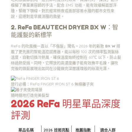
模擬了專業美容師的手法，配合 EMS 功能，能有效緩解面部浮
腫，緊緻下顎線。對於經常熬夜或面部容易水腫的都市女性來
說，這絕對是早晨消腫的救星。
2. ReFa BEAUTECH DRYER BX W：智
能護髮的新標竿
ReFa 的吹風機一直以「不傷髮」聞名。2026 年的新款
BX W
搭
載了更先進的智能溫控感應器，能以每秒 100 次的頻率監測髮絲
溫度，自動切換冷熱風，確保溫度始終控制在 60℃ 以下，防止髮
絲過熱受損。同時，它釋放的高濃度離子能有效撫平毛躁，讓吹
完後的頭髮展現出如同在沙龍做完深層護理般的絲滑光澤。
旅行必備：ReFa FINGER IRON ST 6 無線離子夾
隨時隨地打造完美髮型
2026 ReFa 明星單品深度
評測
單品名稱
2026 技術亮點
推薦指數
適合人群