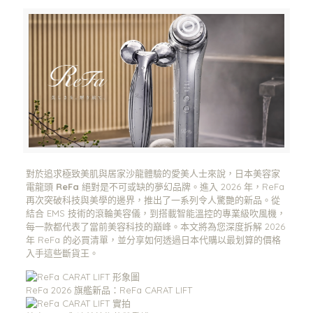
對於追求極致美肌與居家沙龍體驗的愛美人士來說，日本美容家
電龍頭
ReFa
絕對是不可或缺的夢幻品牌。進入 2026 年，ReFa
再次突破科技與美學的邊界，推出了一系列令人驚艷的新品。從
結合 EMS 技術的滾輪美容儀，到搭載智能溫控的專業級吹風機，
每一款都代表了當前美容科技的巔峰。本文將為您深度拆解 2026
年 ReFa 的必買清單，並分享如何透過日本代購以最划算的價格
入手這些斷貨王。
ReFa 2026 旗艦新品：ReFa CARAT LIFT