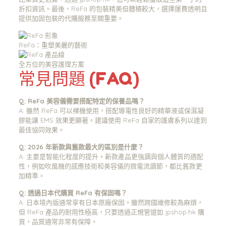
折扣資訊。最後，ReFa 的包裝精美但體積較大，選擇運費透明且
提供加固包裝的代購服務至關重要。
ReFa：重塑美麗的藝術
全方位的美容護理方案
常見問題 (FAQ)
Q: ReFa 美容儀需要搭配特定的保養品嗎？
A: 雖然 ReFa 可以裸機使用，搭配導電性良好的精華液或保濕凝
膠能讓 EMS 效果更顯著。建議使用 ReFa 自家的護膚系列以達到
最佳協同效果。
Q: 2026 年新款與舊款最大的區別是什麼？
A: 主要是智能化程度的提升。新款產品更強調與個人體質的適配
性，例如吹風機的感應技術和美容儀的微電流調節，都比舊款更
加精準。
Q: 透過日本代購買 ReFa 有保固嗎？
A: 日本境內版通常享有日本原廠保固。雖然跨國維修較為麻煩，
但 ReFa 產品的耐用性極高，只要透過正規管道如 jpshop.hk 購
買，品質通常非常有保障。