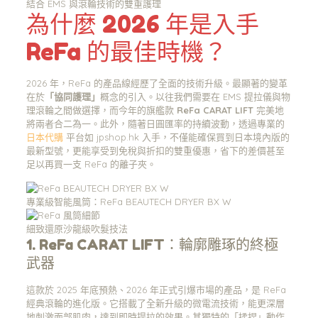
結合 EMS 與滾輪技術的雙重護理
為什麼 2026 年是入手
ReFa 的最佳時機？
2026 年，ReFa 的產品線經歷了全面的技術升級。最顯著的變革
在於
「協同護理」
概念的引入。以往我們需要在 EMS 提拉儀與物
理滾輪之間做選擇，而今年的旗艦款
ReFa CARAT LIFT
完美地
將兩者合二為一。此外，隨著日圓匯率的持續波動，透過專業的
日本代購
平台如 jpshop.hk 入手，不僅能確保買到日本境內版的
最新型號，更能享受到免稅與折扣的雙重優惠，省下的差價甚至
足以再買一支 ReFa 的離子夾。
專業級智能風筒：ReFa BEAUTECH DRYER BX W
細致還原沙龍級吹髮技法
1. ReFa CARAT LIFT：輪廓雕琢的終極
武器
這款於 2025 年底預熱、2026 年正式引爆市場的產品，是 ReFa
經典滾輪的進化版。它搭載了全新升級的微電流技術，能更深層
地刺激面部肌肉，達到即時提拉的效果。其獨特的「揉捏」動作