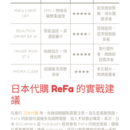
追求面部緊
ReFa CARAT
EMS + 物理滾
★★★★★
緻、消水腫
LIFT
輪雙重護理
需求者
受損髮質、
BEAUTECH
智能溫控 + 高
★★★★☆
追求極致髮
DRYER BX W
濃度離子
質者
旅行愛好
FINGER IRON
無線設計 + 快
★★★★★
者、精緻妝
ST 6
速加熱
容需求者
超細氣泡深層
毛孔粗大、
HYDRA CLEAR
★★★★
清潔
黑頭困擾者
日本代購 ReFa 的實戰建
議
在進行
日本代購
時，有幾個關鍵點需要注意。首先是電壓問題，
ReFa 的新款吹風機多為國際電壓，但入手前務必確認。其次，日
本 BicCamera 或 Yodobashi 經常會有 ReFa 的限定套裝，價格
比單買更划算。透過 jpshop.hk，您可以輕鬆獲取這些第一手的