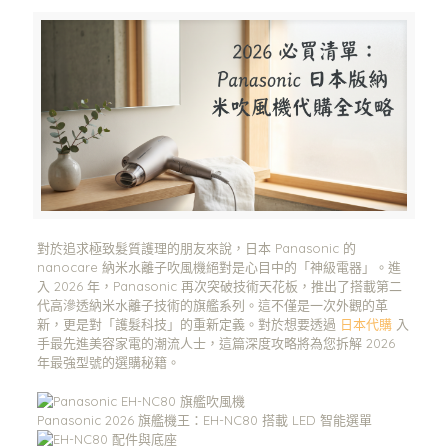
對於追求極致髮質護理的朋友來說，日本 Panasonic 的
nanocare 納米水離子吹風機絕對是心目中的「神級電器」。進
入 2026 年，Panasonic 再次突破技術天花板，推出了搭載第二
代高滲透納米水離子技術的旗艦系列。這不僅是一次外觀的革
新，更是對「護髮科技」的重新定義。對於想要透過
日本代購
入
手最先進美容家電的潮流人士，這篇深度攻略將為您拆解 2026
年最強型號的選購秘籍。
Panasonic 2026 旗艦機王：EH-NC80 搭載 LED 智能選單