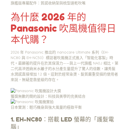
旗艦版專屬配件：質感收納架與梳型速乾吹嘴
為什麼 2026 年的
Panasonic 吹風機值得日
本代購？
2026 年 Panasonic 推出的 nanocare Ultimate 系列（EH-
NC80 與 EH-NC50）標誌著吹風機正式進入「智能化客製」時
代。最顯著的提升在於其保濕力——與上一代旗艦 NA0J 相比，第
二代高滲透納米水離子的水分產生量提升了驚人的倍數，讓秀髮
水潤感直接增加 1.2 倍。這對於經常染燙、髮質嚴重受損的使用者
來說，無疑是救星級的存在。
獲獎無數的簡約設計：科技與美學的完美結合
日本實測：輕巧機身與強大風量的極致平衡
1. EH-NC80：搭載 LED 螢幕的「護髮電
腦」