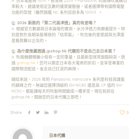
A: 日本電壓為 100V，香港為 220V。Panasonic 的高端吹風機功
率較大，建議使用足瓦數的優質變壓器，或者選擇帶有國際電壓
功能的型號（雖然旗艦 NC 系列目前多為 100V）。
Q: 2026 新款的「第二代高滲透」真的有差嗎？
A: 根據官方數據與日本論壇的實測，水分滲透力有顯著提升。特
別是對於長期染髮導致的「枯草髮」，吹完後的垂墜感與光澤度
是舊款難以企及的。
Q: 為什麼推薦透過 jpshop.hk 代購而不是自己去日本買？
A: 吹風機體積雖小但有一定的重量，且最新型號常面臨缺貨。透
過
jpshop.hk
，您可以鎖定日本各大電商的折扣，並享受專業的
國際物流配送，省去自己扛貨的麻煩。
總結來說，2026 年的 Panasonic nanocare 系列是科技與護髮
的巔峰之作。無論您選擇頂級的 EH-NC80 還是高 CP 值的 EH-
NC50，都能讓每天的吹髮時間變成一種享受。現在就前往
jpshop.hk，開啟您的日本代購之旅吧！
Share
0
Warning
: Trying to access array offset on value of type null in
/www/wwwroot/jpshop.hk/wp-content/themes/betheme/includes/content-single.php
on line
286
日本代購