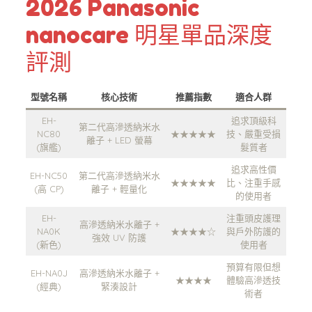
2026 Panasonic
nanocare 明星單品深度
評測
型號名稱
核心技術
推薦指數
適合人群
EH-
追求頂級科
第二代高滲透納米水
NC80
★★★★★
技、嚴重受損
離子 + LED 螢幕
(旗艦)
髮質者
追求高性價
EH-NC50
第二代高滲透納米水
★★★★★
比、注重手感
(高 CP)
離子 + 輕量化
的使用者
EH-
注重頭皮護理
高滲透納米水離子 +
NA0K
★★★★☆
與戶外防護的
強效 UV 防護
(新色)
使用者
預算有限但想
EH-NA0J
高滲透納米水離子 +
★★★★
體驗高滲透技
(經典)
緊湊設計
術者