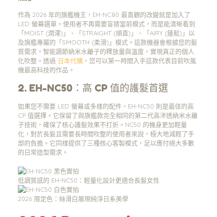
作為 2026 年的旗艦機王，EH-NC80 最直觀的改變就是加入了
LED 螢幕選單。使用者不再需要盲猜當前模式，而是能清晰看到
「MOIST (潤澤)」、「STRAIGHT (順直)」、「AIRY (蓬鬆)」以
及旗艦專屬的「SMOOTH (柔滑)」模式。這款機器會根據您的髮
質需求，智能調節納米水離子的釋放量與溫度，實現真正的個人
化吹整。透過
日本代購
，您可以第一時間入手這款代表目前吹風
機最高科技的作品。
2. EH-NC50：高 CP 值的護髮首選
如果您不需要 LED 螢幕或多樣的配件，EH-NC50 則是最佳的高
CP 值選擇。它保留了與旗艦款完全相同的第二代高滲透納米水離
子技術，確保了核心護髮效果不打折。NC50 的機身更加輕量
化，對於長髮且需要長時間吹整的使用者來說，極大地減輕了手
部的負擔。它同樣提供了三種核心客製模式，足以應付絕大多數
的日常造型需求。
低調質感的 EH-NC50：輕量化設計更適合長髮女性
2026 限定色：絲滑白展現純淨日系美學