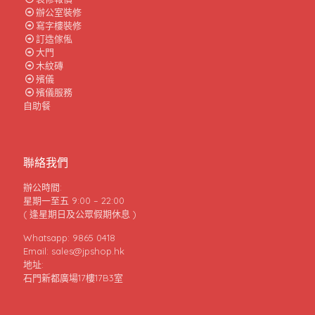
辦公室裝修
寫字樓裝修
訂造傢俬
大門
木紋磚
殯儀
殯儀服務
自助餐
聯絡我們
辦公時間:
星期一至五 9:00 – 22:00
( 逢星期日及公眾假期休息 )
Whatsapp: 9865 0418
Email: sales@jpshop.hk
地址:
石門新都廣場17樓17B3室