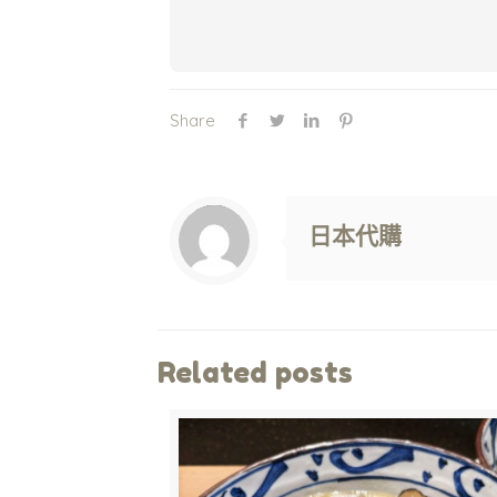
Share
Warning
: Trying to access array offset on value of type null in
/www/wwwroot/jpshop.hk/wp-content/themes/betheme/includes/content-single.php
on line
286
日本代購
Related posts