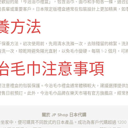
受歡迎的是「今治浴巾禮盒」，包含浴巾、面巾和手帕各一條，適合
給長輩或重要客戶。日本限定版禮盒通常在包裝設計上更加精美，如
養方法
下保養方法。初次使用前，先用清水洗滌一次，去除殘留的棉絮。洗
一次，晾乾時避免陽光直射，以免毛巾變硬。每隔 1-2 個月，可將
治毛巾注意事項
要注意禮盒的包裝保護。今治毛巾禮盒通常體積較大，建議選擇提供
發售日前預訂。此外，今治毛巾品牌在樂天市場有官方旗艦店，經常
關於 JP Shop 日本代購
只需安坐家中，便可購買不同款式的日本產品。成功為客戶代購超過 120