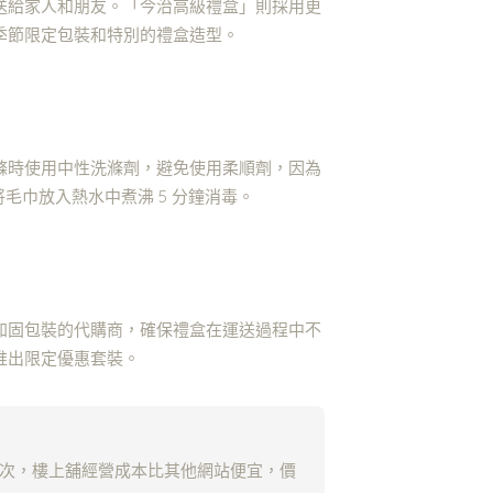
送給家人和朋友。「今治高級禮盒」則採用更
季節限定包裝和特別的禮盒造型。
滌時使用中性洗滌劑，避免使用柔順劑，因為
毛巾放入熱水中煮沸 5 分鐘消毒。
加固包裝的代購商，確保禮盒在運送過程中不
推出限定優惠套裝。
0 次，樓上舖經營成本比其他網站便宜，價