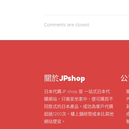
Comments are closed.
關於JPshop
公
日本代購JP shop 是 一站式日本代
購網站，只需安坐家中，便可購買不
同款式的日本產品。成功為客戶代購
超過1200次，樓上舖經營成本比其他
網站便宜。